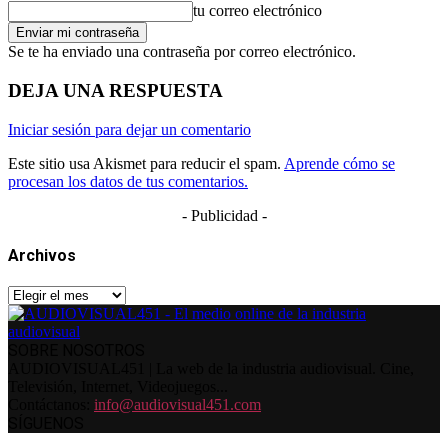
tu correo electrónico
Se te ha enviado una contraseña por correo electrónico.
DEJA UNA RESPUESTA
Iniciar sesión para dejar un comentario
Este sitio usa Akismet para reducir el spam.
Aprende cómo se
procesan los datos de tus comentarios.
- Publicidad -
Archivos
Archivos
SOBRE NOSOTROS
AUDIOVISUAL451 | La web de la industria audiovisual. Cine,
Televisión, Internet, Videojuegos...
Contáctanos:
info@audiovisual451.com
SÍGUENOS