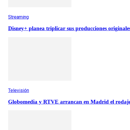
Streaming
Disney+ planea triplicar sus producciones originales
Televisión
Globomedia y RTVE arrancan en Madrid el rodaje 