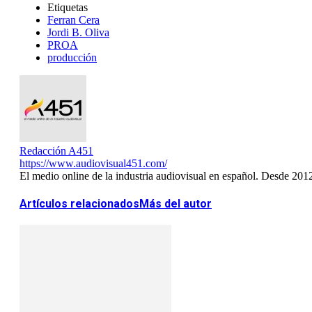
Etiquetas
Ferran Cera
Jordi B. Oliva
PROA
producción
Redacción A451
https://www.audiovisual451.com/
El medio online de la industria audiovisual en español. Desde 201
Artículos relacionados
Más del autor