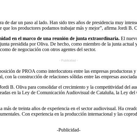
a de dar un paso al lado. Han sido tres años de presidencia muy intensos
de que los productores podamos trabajar más y mejor”, afirma Jordi B. O
dad en el marco de una reunión de junta extraordinaria.
El nuevo
la junta presidida por Oliva. De hecho, como miembro de la junta actual
o como de negociación con otros agentes del sector.
- Publicidad -
la posición de PROA como interlocutora entre las empresas productoras y 
l, con la construcción de relaciones sólidas entre las empresas asociada
ordi B. Oliva para consolidar el crecimiento y la competitividad del a
anteadas en la Ley de Comunicación Audiovisual de Cataluña, la Ley del
 más de treinta años de experiencia en el sector audiovisual. Ha cread
ocumentales. Con experiencia en la producción internacional y las copr
-Publicidad-