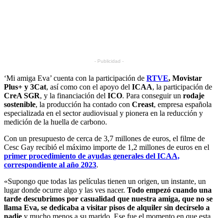
- Publicidad -
‘Mi amiga Eva’ cuenta con la participación de
RTVE
, Movistar
Plus+ y 3Cat
, así como con el apoyo del
ICAA
, la participación de
CreA SGR
, y la financiación del
ICO
. Para conseguir un
rodaje
sostenible
, la producción ha contado con
Creast
, empresa española
especializada en el sector audiovisual y pionera en la reducción y
medición de la huella de carbono.
Con un presupuesto de cerca de 3,7 millones de euros, el filme de
Cesc Gay recibió el máximo importe de 1,2 millones de euros en el
primer procedimiento de ayudas generales del ICAA,
correspondiente al año 2023
.
«Supongo que todas las películas tienen un origen, un instante, un
lugar donde ocurre algo y las ves nacer.
Todo empezó cuando una
tarde descubrimos por casualidad que nuestra amiga, que no se
llama Eva, se dedicaba a visitar pisos de alquiler sin decírselo a
nadie
y mucho menos a su marido. Ese fue el momento en que esta