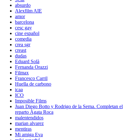
absurdo
Alexfilm AIE
amor
barcelona
cesc gay
cine español
comedia
crea sgr
creast
dudas
Eduard Solà
Fernanda Orazzi
Filmax
Francesco Carril
Huella de carbono
icaa
ICO
Imposible Films
Juan Diego Botto y Rodrigo de la Serna. Completan el
reparto Àgata Roca
malentendidos
marian alvarez
mentiras
Mi amiga Eva