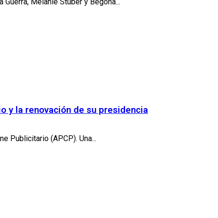
a Guerra, Melanie Stüber y Begoña...
io y la renovación de su presidencia
e Publicitario (APCP). Una...