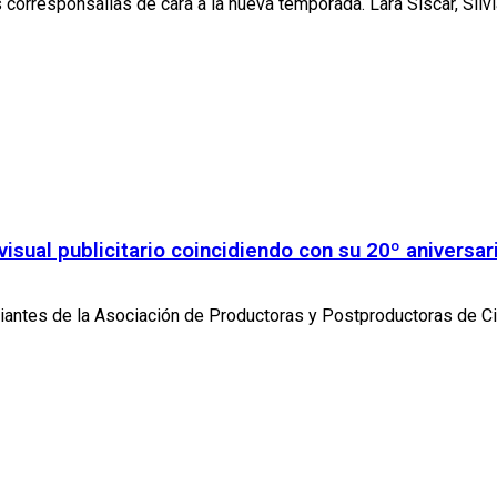
orresponsalías de cara a la nueva temporada. Lara Siscar, Silvi
isual publicitario coincidiendo con su 20º aniversar
iantes de la Asociación de Productoras y Postproductoras de Cin