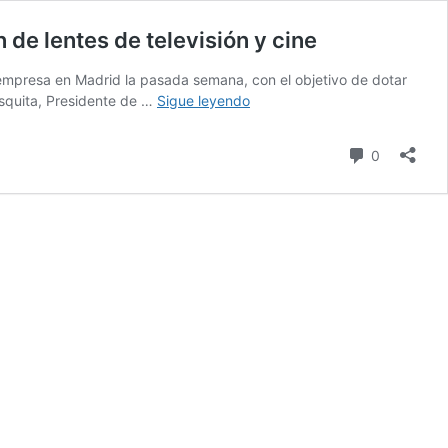
 de lentes de televisión y cine
 empresa en Madrid la pasada semana, con el objetivo de dotar
Fujifilm
esquita, Presidente de …
Sigue leyendo
inaugura
nueva
comentari
0
sede
en
Madrid,
que
incluye
un
centro
oficial
de
reparación
de
lentes
de
televisión