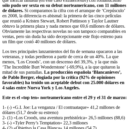
que mezcla fantasía (en este caso extraterrestre) con romanticismo
sólo pudo ser sexta en su debut norteamericano, con 11 millones
de dólares.
Si comparamos la cifra con el arranque de ‘Crepúsculo’
en 2008, la diferencia es abismal: la primera de las cinco películas
que reunió a Kristen Stewart, Robert Pattinson y Taylor Lautner
obtuvo la primera plaza y nada menos que 69,6 millones de dólares.
Obviamente las respectivas novelas no son tampoco comparables en
ventas, pero sin duda ha sido decepcionante este flojo estreno para
un film que costó 40 millones de dólares.
Los tres principales lanzamientos del fin de semana opacaron a las
veteranas, y todas perdieron a partir de cerca de un 40%. La que
menos, ‘Los Croods’, con un descenso del 39,3%, y la que más
‘The Incredible Burt Wonderstone’ (-69,9%), a la que quitaron la
mitad de sus pantallas.
La producción española ‘Blancanieves’,
de Pablo Berger, elogiada por la crítica (92% de opiniones
favorables) ha tenido un aceptable debut con 25.000 dólares en
4 salas entre Nueva York y Los Angeles.
Este es el «top ten» norteamericano entre el 29 y el 31 de marzo:
1- (-) «G.I. Joe: La venganza / El contraataque» 41,2 millones de
dólares (51,7 desde su estreno)
2- (1) «Los Croods, una aventura prehistórica» 26,5 millones (88,6)
3- (-) «Tyler Perry’s Temptation» 22,3 millones
4- (2) «Objetivo la Casa Blanca» 14 millones (54,7)