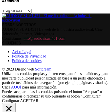
Archivos
Archivos
SOBRE NOSOTROS
AUDIOVISUAL451 | La web de la industria audiovisual. Cine,
Televisión, Internet, Videojuegos...
Contáctanos:
info@audiovisual451.com
SÍGUENOS
Aviso Legal
Política de Privacidad
Política de cookies
© 2023 Diseño web
Softdream
Utilizamos cookies propias y de terceros para fines analíticos y para
mostrarte publicidad personalizada en base a un perfil elaborado a
partir de tus hábitos de navegación (por ejemplo, páginas visitadas).
Clica
AQUÍ
para más información.
Puedes aceptar todas las cookies pulsando el botón “Aceptar” o
configurarlas o rechazar su uso pulsando el botón “Configurar”.
Configurar
ACEPTAR