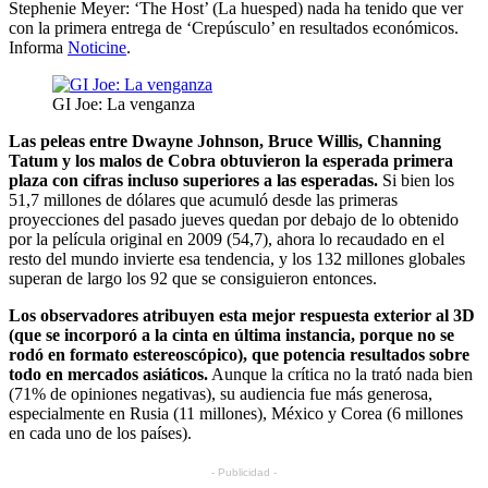
Stephenie Meyer: ‘The Host’ (La huesped) nada ha tenido que ver
con la primera entrega de ‘Crepúsculo’ en resultados económicos.
Informa
Noticine
.
GI Joe: La venganza
Las peleas entre Dwayne Johnson, Bruce Willis, Channing
Tatum y los malos de Cobra obtuvieron la esperada primera
plaza con cifras incluso superiores a las esperadas.
Si bien los
51,7 millones de dólares que acumuló desde las primeras
proyecciones del pasado jueves quedan por debajo de lo obtenido
por la película original en 2009 (54,7), ahora lo recaudado en el
resto del mundo invierte esa tendencia, y los 132 millones globales
superan de largo los 92 que se consiguieron entonces.
Los observadores atribuyen esta mejor respuesta exterior al 3D
(que se incorporó a la cinta en última instancia, porque no se
rodó en formato estereoscópico), que potencia resultados sobre
todo en mercados asiáticos.
Aunque la crítica no la trató nada bien
(71% de opiniones negativas), su audiencia fue más generosa,
especialmente en Rusia (11 millones), México y Corea (6 millones
en cada uno de los países).
- Publicidad -