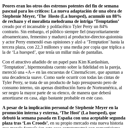
Peores eran los otros dos estrenos potentes del fin de semana
pascual para los críticos: La nueva adaptación de una obra de
Stephenie Meyer, ‘The Hosto (La huesped), acumuló un 88%
de rechazo y el moralista melodrama de intriga ‘Temptation’
creado por el incansable y polifacético Tyler Perry un 84%
contrario. Sin embargo, el público siempre fiel (mayoritariamente
afroamericano, femenino y maduro) al productor-director-guionista
y actor Perry enmendó esas opiniones y alzó a ‘Temptation’ hasta la
tercera plaza, con 22,3 millones y una media por copia que triplica a
la de ‘La huesped’, que tenía un millar más de pantallas.
Con el atractivo añadido de un papel para Kim Kardashian,
‘Temptation’, hipermoralista cuento sobre la fidelidad en la pareja,
mereció una «A-» en las encuestas de CinemaScore, que apuntan a
una decadencia suave. Como suele ocurrir con todas las cintas de
Tyler Perry, se trata de un producto de bajo presupuesto pero de
consumo interno, sin apenas distribución fuera de Norteamérica, al
ser negro la mayor parte de su elenco, de manera que deberá
amortizarse en casa, algo bastante probable en este caso.
A pesar de la implicación personal de Stephenie Meyer en la
promoción interna y externa, ‘The Host’ (La huesped), que
debutó la semana pasada en España con una aceptable segunda
plaza tras ‘Los Croods’
, en su propio mercado esta nueva historia