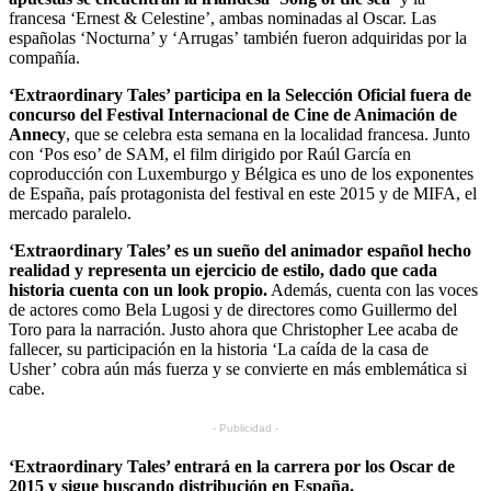
francesa ‘Ernest & Celestine’, ambas nominadas al Oscar. Las
españolas ‘Nocturna’ y ‘Arrugas’ también fueron adquiridas por la
compañía.
‘Extraordinary Tales’ participa en la Selección Oficial fuera de
concurso del Festival Internacional de Cine de Animación de
Annecy
, que se celebra esta semana en la localidad francesa. Junto
con ‘Pos eso’ de SAM, el film dirigido por Raúl García en
coproducción con Luxemburgo y Bélgica es uno de los exponentes
de España, país protagonista del festival en este 2015 y de MIFA, el
mercado paralelo.
‘Extraordinary Tales’ es un sueño del animador español hecho
realidad y representa un ejercicio de estilo, dado que cada
historia cuenta con un look propio.
Además, cuenta con las voces
de actores como Bela Lugosi y de directores como Guillermo del
Toro para la narración. Justo ahora que Christopher Lee acaba de
fallecer, su participación en la historia ‘La caída de la casa de
Usher’ cobra aún más fuerza y se convierte en más emblemática si
cabe.
- Publicidad -
‘Extraordinary Tales’ entrará en la carrera por los Oscar de
2015 y sigue buscando distribuci
ó
n en España.