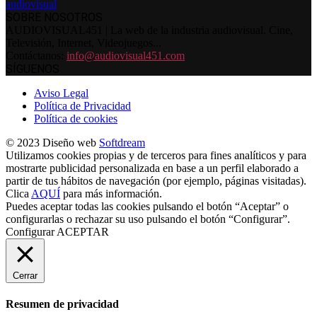
SOBRE NOSOTROS
AUDIOVISUAL451 | La web de la industria audiovisual. Cine,
Televisión, Internet, Videojuegos...
Contáctanos:
info@audiovisual451.com
SÍGUENOS
Aviso Legal
Política de Privacidad
Política de cookies
© 2023 Diseño web
Softdream
Utilizamos cookies propias y de terceros para fines analíticos y para
mostrarte publicidad personalizada en base a un perfil elaborado a
partir de tus hábitos de navegación (por ejemplo, páginas visitadas).
Clica
AQUÍ
para más información.
Puedes aceptar todas las cookies pulsando el botón “Aceptar” o
configurarlas o rechazar su uso pulsando el botón “Configurar”.
Configurar
ACEPTAR
Cerrar
Resumen de privacidad