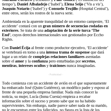
tiempo’),
Daniel
Albaladejo
(‘Isabel’),
Elena
Seijo
(‘Vis a vis’),
Joaquín
Notario
(‘Isabel’) y
Consuelo
Trujillo
(Hospital Central’),
entre otros, serán los rostros de la nueva serie.
Ambientada en la aparente tranquilidad de un entorno campestre, ‘El
accidente’ contará con un
gran número de secuencias rodadas en
exteriores
. Se trata de una
adaptación de la serie turca ‘The
End’
, cuyos derechos internacionales son gestionados por Eccho
Rights.
Con
Daniel Écija
al frente como productor ejecutivo, ‘El accidente’
se vertebrará en torno a una
intensa trama de suspense
que dará
lugar a un relato de
complejas relaciones familiares
asentadas
sobre el
amor
y la
confianza
pero enturbiadas por
secretos
,
mentiras
,
intereses
ocultos
y
traiciones
nunca imaginadas.
- Publicidad -
Todo comienza con un accidente de avión en el que supuestamente
ha embarcado José (Quim Gutiérrez), un modélico padre y esposo al
frente de una pequeña empresa familiar. Nada más conocer la
noticia, su mujer, Lucía (Inma Cuesta) empieza a recabar
información sobre el suceso y pronto sabe que no ha habido
supervivientes. Sin embargo, nadie parece saber nada de su marido,
no le encuentran entre los fallecidos, no figura en la lista de los