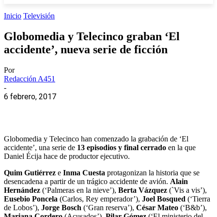
Inicio
Televisión
Globomedia y Telecinco graban ‘El
accidente’, nueva serie de ficción
Por
Redacción A451
-
6 febrero, 2017
Globomedia y Telecinco han comenzado la grabación de ‘El
accidente’, una serie de
13 episodios y final cerrado
en la que
Daniel Écija hace de productor ejecutivo.
Quim
Gutiérrez
e
Inma
Cuesta
protagonizan la historia que se
desencadena a partir de un trágico accidente de avión.
Alain
Hernández
(‘Palmeras en la nieve’),
Berta
Vázquez
(`Vis a vis’),
Eusebio
Poncela
(Carlos, Rey emperador’),
Joel
Bosqued
(‘Tierra
de Lobos’),
Jorge
Bosch
(‘Gran reserva’),
César
Mateo
(‘B&b’),
Mariana
Cordero
(Acusados’),
Pilar
Gómez
(‘El ministerio del