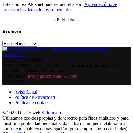
Este sitio usa Akismet para reducir el spam.
Aprende cómo se
procesan los datos de tus comentarios.
- Publicidad -
Archivos
Archivos
SOBRE NOSOTROS
AUDIOVISUAL451 | La web de la industria audiovisual. Cine,
Televisión, Internet, Videojuegos...
Contáctanos:
info@audiovisual451.com
SÍGUENOS
Aviso Legal
Política de Privacidad
Política de cookies
© 2023 Diseño web
Softdream
Utilizamos cookies propias y de terceros para fines analíticos y para
mostrarte publicidad personalizada en base a un perfil elaborado a
partir de tus hábitos de navegación (por ejemplo, páginas visitadas).