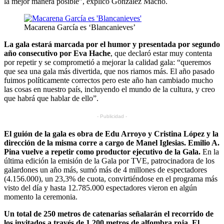
la mejor manera posible”, explicó González Macho.
Macarena García es ‘Blancanieves’
La gala estará marcada por el humor y presentada por segundo
año consecutivo por Eva Hache
, que declaró estar muy contenta
por repetir y se comprometió a mejorar la calidad gala: “queremos
que sea una gala más divertida, que nos riamos más. El año pasado
fuimos políticamente correctos pero este año han cambiado mucho
las cosas en nuestro país, incluyendo el mundo de la cultura, y creo
que habrá que hablar de ello”.
- Publicidad -
El guión de la gala es obra de Edu Arroyo y Cristina López y la
dirección de la misma corre a cargo de Manel Iglesias. Emilio A.
Pina vuelve a repetir como productor ejecutivo de la Gala.
En la
última edición la emisión de la Gala por TVE, patrocinadora de los
galardones un año más, sumó más de 4 millones de espectadores
(4.156.000), un 23,3% de cuota, convirtiéndose en el programa más
visto del día y hasta 12.785.000 espectadores vieron en algún
momento la ceremonia.
Un total de 250 metros de catenarias señalarán el recorrido de
los invitados a través de 1.200 metros de alfombra roja. El