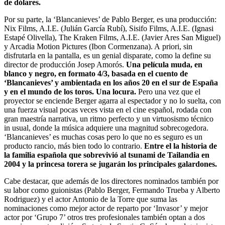
de dólares.
Por su parte, la ‘Blancanieves’ de Pablo Berger, es una producción:
Nix Films, A.I.E. (Julián García Rubí), Sisifo Films, A.I.E. (Ignasi
Estapé Olivella), The Kraken Films, A.I.E. (Javier Ares San Miguel)
y Arcadia Motion Pictures (Ibon Cormenzana). A priori, sin
disfrutarla en la pantalla, es un genial disparate, como la define su
director de producción Josep Amorós.
Una película muda, en
blanco y negro, en formato 4/3, basada en el cuento de
‘Blancanieves’ y ambientada en los años 20 en el sur de España
y en el mundo de los toros. Una locura.
Pero una vez que el
proyector se enciende Berger agarra al espectador y no lo suelta, con
una fuerza visual pocas veces vista en el cine español, rodada con
gran maestría narrativa, un ritmo perfecto y un virtuosismo técnico
in usual, donde la música adquiere una magnitud sobrecogedora.
‘Blancanieves’ es muchas cosas pero lo que no es seguro es un
producto rancio, más bien todo lo contrario.
Entre el la historia de
la familia española que sobrevivió al tsunami de Tailandia en
2004 y la princesa torera se jugarán los principales galardones.
Cabe destacar, que además de los directores nominados también por
su labor como guionistas (Pablo Berger, Fermando Trueba y Alberto
Rodriguez) y el actor Antonio de la Torre que suma las
nominaciones como mejor actor de reparto por ‘Invasor’ y mejor
actor por ‘Grupo 7’ otros tres profesionales también optan a dos