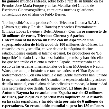
ha ganado muchos enteros
, sobre todo a raíz de su triunfo en los
Premios José María Forqué y en las Medallas del Círculo de
Escritores Cinematográficos, entre otros muchos galardones
conseguidos por el filme de Pablo Berger.
‘Lo Imposible’ es una producción de Telecinco Cinema S.A.U.
(Álvaro Agustin y Ghislain Barrois) y Apaches Entertainment
(Enrique López Lavigne y Belén Atienza).
Con un presupuesto de
30 millones de euros, Telecinco Cinema y Apaches
Entertainment ha hecho un filme con un aspecto de una
superproducción de Hollywood de 100 millones de dólares.
La
ecuación es muy sencilla, en vez de que la máquina de cine
estadounidense engulla el talento español, los productores de ‘Lo
imposible’ ha dado la vuelta a esa habitual premisa y han sido ellos
los que han traído el talento a rodar a España, representado en el
rostro de las estrellas internacionales de Ewan McGregor o Naomi
Watts, que aunque británicos están asentados en el ‘Star System’
norteamericano. Con esta sencilla e inteligente maniobra han juntado
lo mejor de ambas orillas del Atlántico, la espectacularidad y actores
de talla mundial, con el alma de las películas europeas, la humanidad
casi neorrealista que destila ‘Lo imposible’.
El filme de Juan
Antonio Bayona ha recaudado en España más de 42 millones
de euros, por lo que es la película más taquillera de la historia
en las salas españolas, y ha sido vista por más de 6 millones de
espectadores. Su recaudación mundial supera los 150 millones