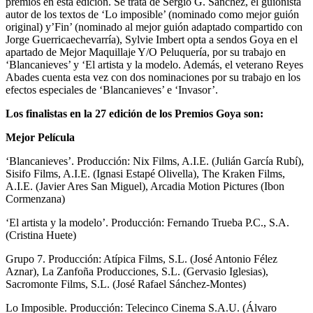
premios en esta edición. Se trata de Sergio G. Sánchez, el guionista
autor de los textos de ‘Lo imposible’ (nominado como mejor guión
original) y’Fin’ (nominado al mejor guión adaptado compartido con
Jorge Guerricaechevarría), Sylvie Imbert opta a sendos Goya en el
apartado de Mejor Maquillaje Y/O Peluquería, por su trabajo en
‘Blancanieves’ y ‘El artista y la modelo. Además, el veterano Reyes
Abades cuenta esta vez con dos nominaciones por su trabajo en los
efectos especiales de ‘Blancanieves’ e ‘Invasor’.
Los finalistas en la 27 edición de los Premios Goya son:
Mejor Película
‘Blancanieves’. Producción: Nix Films, A.I.E. (Julián García Rubí),
Sisifo Films, A.I.E. (Ignasi Estapé Olivella), The Kraken Films,
A.I.E. (Javier Ares San Miguel), Arcadia Motion Pictures (Ibon
Cormenzana)
‘El artista y la modelo’. Producción: Fernando Trueba P.C., S.A.
(Cristina Huete)
Grupo 7. Producción: Atípica Films, S.L. (José Antonio Félez
Aznar), La Zanfoña Producciones, S.L. (Gervasio Iglesias),
Sacromonte Films, S.L. (José Rafael Sánchez-Montes)
Lo Imposible. Producción: Telecinco Cinema S.A.U. (Álvaro