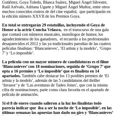
Gutiérrez, Goya Toledo, Blanca Suárez, Miguel Ángel Silvestre,
Raúl Arévalo, Adriana Ugarte y Miguel Ángel Muñoz, entre otros
muchos conocidos rostros de del cine español, que participarán en
la edición número XXVII de los Premios Goya.
En total se entregarán 29 estatuillas, incluyendo el Goya de
Honor a la actriz Concha Velasco,
en el transcurso de una gala
que contará con números musicales, monólogos de humor, los
agradecimientos de los ganadores, el recuerdo a los profesionales
desaparecidos el 2012 y las ya tradicionales parodias de las cuatros
películas finalistas: ‘Blancanieves’, ‘El artista y la modelo’, ‘Grupo
7’ y ‘Lo imposible’.
La película con un mayor número de candidaturas es el filme
‘Blancanieves’ con 18 nominaciones, seguida de ‘Grupo 7’ que
opta a 16 premios y ‘Lo imposible’ que es finalista en 14
apartados.
También cabe destacar los 13 posibles premios de ‘El
artista y la modelo’, además de las 5 candidaturas del thriller
‘Invasor’ y de ‘Las aventuras de Tadeo Jones’, que con la misma
cifra de nominaciones, parte como clara favorita en el apartado de
película de animación.
Si el 8 de enero cuando salieron a la luz los finalistas todo
parecía indicar que iba a ser la noche de ‘Lo imposible’, en las
últimas semanas las apuestas han dado un giro y ‘Blancanieves’