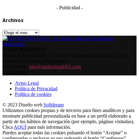
- Publicidad -
Archivos
Archivos
SOBRE NOSOTROS
AUDIOVISUAL451 | La web de la industria audiovisual. Cine,
Televisión, Internet, Videojuegos...
Contáctanos:
info@audiovisual451.com
SÍGUENOS
Aviso Legal
Política de Privacidad
Política de cookies
© 2023 Diseño web
Softdream
Utilizamos cookies propias y de terceros para fines analíticos y para
mostrarte publicidad personalizada en base a un perfil elaborado a
partir de tus hábitos de navegación (por ejemplo, páginas visitadas).
Clica
AQUÍ
para más información.
Puedes aceptar todas las cookies pulsando el botón “Aceptar” o
configurarlas o rechazar su uso pulsando el botón “Configurar”.