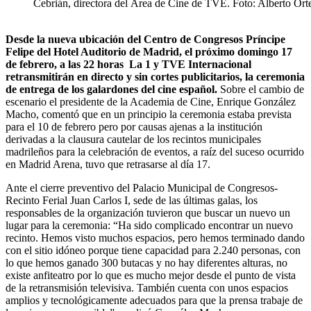
Cebrián, directora del Área de Cine de TVE. Foto: Alberto Ort
Desde la nueva ubicación del Centro de Congresos Príncipe
Felipe del Hotel Auditorio de Madrid, el próximo domingo 17
de febrero, a las 22 horas La 1 y TVE Internacional
retransmitirán en directo y sin cortes publicitarios, la ceremonia
de entrega de los galardones del cine español.
Sobre el cambio de
escenario el presidente de la Academia de Cine, Enrique González
Macho, comentó que en un principio la ceremonia estaba prevista
para el 10 de febrero pero por causas ajenas a la institución
derivadas a la clausura cautelar de los recintos municipales
madrileños para la celebración de eventos, a raíz del suceso ocurrido
en Madrid Arena, tuvo que retrasarse al día 17.
Ante el cierre preventivo del Palacio Municipal de Congresos-
Recinto Ferial Juan Carlos I, sede de las últimas galas, los
responsables de la organización tuvieron que buscar un nuevo un
lugar para la ceremonia: “Ha sido complicado encontrar un nuevo
recinto. Hemos visto muchos espacios, pero hemos terminado dando
con el sitio idóneo porque tiene capacidad para 2.240 personas, con
lo que hemos ganado 300 butacas y no hay diferentes alturas, no
existe anfiteatro por lo que es mucho mejor desde el punto de vista
de la retransmisión televisiva. También cuenta con unos espacios
amplios y tecnológicamente adecuados para que la prensa trabaje de