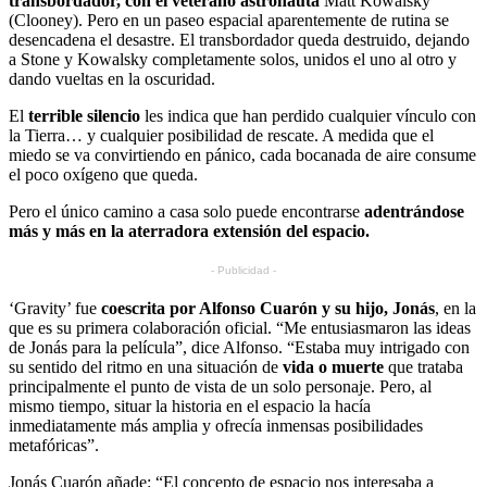
transbordador, con el veterano astronauta
Matt Kowalsky
(Clooney). Pero en un paseo espacial aparentemente de rutina se
desencadena el desastre. El transbordador queda destruido, dejando
a Stone y Kowalsky completamente solos, unidos el uno al otro y
dando vueltas en la oscuridad.
El
terrible silencio
les indica que han perdido cualquier vínculo con
la Tierra… y cualquier posibilidad de rescate. A medida que el
miedo se va convirtiendo en pánico, cada bocanada de aire consume
el poco oxígeno que queda.
Pero el único camino a casa solo puede encontrarse
adentrándose
más y más en la aterradora extensión del espacio.
- Publicidad -
‘Gravity’ fue
coescrita por Alfonso Cuarón y su hijo, Jonás
, en la
que es su primera colaboración oficial. “Me entusiasmaron las ideas
de Jonás para la película”, dice Alfonso. “Estaba muy intrigado con
su sentido del ritmo en una situación de
vida o muerte
que trataba
principalmente el punto de vista de un solo personaje. Pero, al
mismo tiempo, situar la historia en el espacio la hacía
inmediatamente más amplia y ofrecía inmensas posibilidades
metafóricas”.
Jonás Cuarón añade: “El concepto de espacio nos interesaba a