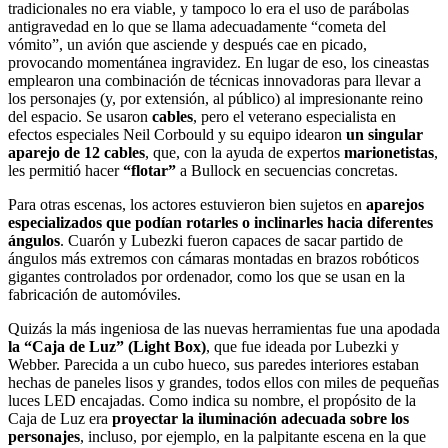
tradicionales no era viable, y tampoco lo era el uso de parábolas
antigravedad en lo que se llama adecuadamente “cometa del
vómito”, un avión que asciende y después cae en picado,
provocando momentánea ingravidez. En lugar de eso, los cineastas
emplearon una combinación de técnicas innovadoras para llevar a
los personajes (y, por extensión, al público) al impresionante reino
del espacio. Se usaron
cables
, pero el veterano especialista en
efectos especiales Neil Corbould y su equipo idearon
un singular
aparejo de 12 cables
, que, con la ayuda de expertos
marionetistas
,
les permitió hacer
“flotar”
a Bullock en secuencias concretas.
Para otras escenas, los actores estuvieron bien sujetos en
aparejos
especializados que podían rotarles o inclinarles hacia diferentes
ángulos
. Cuarón y Lubezki fueron capaces de sacar partido de
ángulos más extremos con cámaras montadas en brazos robóticos
gigantes controlados por ordenador, como los que se usan en la
fabricación de automóviles.
Quizás la más ingeniosa de las nuevas herramientas fue una apodada
la “Caja de Luz” (Light Box)
, que fue ideada por Lubezki y
Webber. Parecida a un cubo hueco, sus paredes interiores estaban
hechas de paneles lisos y grandes, todos ellos con miles de pequeñas
luces LED encajadas. Como indica su nombre, el propósito de la
Caja de Luz era
proyectar la iluminación adecuada sobre los
personajes
, incluso, por ejemplo, en la palpitante escena en la que