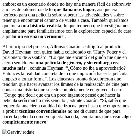
ambos; es un escenario donde no hay una manera fácil de sobrevivir,
a miles de kilómetros de
lo que llamamos hogar
, así que era
perfecto para una película sobre superar las adversidades y sobre
tener que encontrar el camino de vuelta a casa. También queríamos
que fuera
una historia realista
, lo que requería que investigáramos
ampliamente para familiarizarnos con la exploración espacial de cara
a pintar
un escenario verosímil
”.
Al principio del proceso, Alfonso Cuarón se dirigió al productor
David Heyman, con quien había colaborado en ‘Harry Potter y el
prisionero de Azkabán’. “Lo que me encantó del guión fue que en
cierto sentido era
una película de género, y sin embargo era
mucho más
”, continúa Heyman. “¿Cómo no iba a aprovecharlo?
Entonces la realidad concreta de lo que implicaría hacer la película
empezó a tomar forma”. Los cineastas pronto descubrieron que
tendrían que hacer avanzar los límites de la realización de cine para
contar una historia que sucede completamente en gravedad cero.
“Tengo que decir que era un poco ingenuo; pensé que hacer la
película sería mucho más sencillo”, admite Cuarón. “Sí, sabía que
requeriría una cierta cantidad de
trucos
, pero hasta que empezamos
a probar
técnicas convencionales
no me di cuenta de que para
hacer la película como yo quería hacerla, tendríamos que
crear algo
completamente nuevo
”.