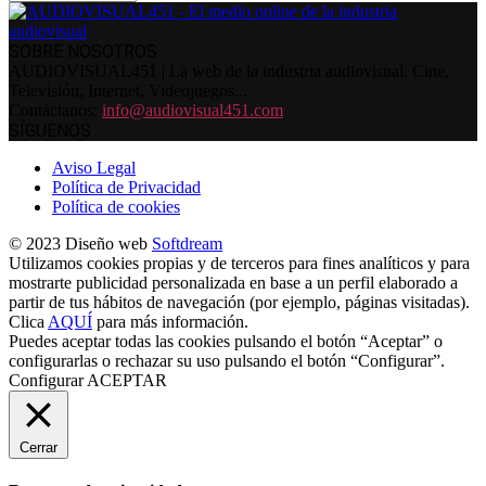
SOBRE NOSOTROS
AUDIOVISUAL451 | La web de la industria audiovisual. Cine,
Televisión, Internet, Videojuegos...
Contáctanos:
info@audiovisual451.com
SÍGUENOS
Aviso Legal
Política de Privacidad
Política de cookies
© 2023 Diseño web
Softdream
Utilizamos cookies propias y de terceros para fines analíticos y para
mostrarte publicidad personalizada en base a un perfil elaborado a
partir de tus hábitos de navegación (por ejemplo, páginas visitadas).
Clica
AQUÍ
para más información.
Puedes aceptar todas las cookies pulsando el botón “Aceptar” o
configurarlas o rechazar su uso pulsando el botón “Configurar”.
Configurar
ACEPTAR
Cerrar