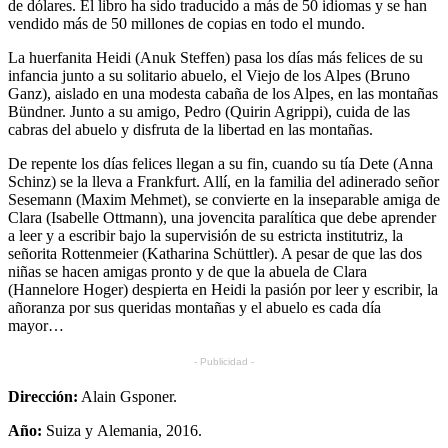
de dólares. El libro ha sido traducido a más de 50 idiomas y se han
vendido más de 50 millones de copias en todo el mundo.
La huerfanita Heidi (Anuk Steffen) pasa los días más felices de su
infancia junto a su solitario abuelo, el Viejo de los Alpes (Bruno
Ganz), aislado en una modesta cabaña de los Alpes, en las montañas
Bündner. Junto a su amigo, Pedro (Quirin Agrippi), cuida de las
cabras del abuelo y disfruta de la libertad en las montañas.
De repente los días felices llegan a su fin, cuando su tía Dete (Anna
Schinz) se la lleva a Frankfurt. Allí, en la familia del adinerado señor
Sesemann (Maxim Mehmet), se convierte en la inseparable amiga de
Clara (Isabelle Ottmann), una jovencita paralítica que debe aprender
a leer y a escribir bajo la supervisión de su estricta institutriz, la
señorita Rottenmeier (Katharina Schüttler). A pesar de que las dos
niñas se hacen amigas pronto y de que la abuela de Clara
(Hannelore Hoger) despierta en Heidi la pasión por leer y escribir, la
añoranza por sus queridas montañas y el abuelo es cada día
mayor…
- Publicidad -
Dirección:
Alain Gsponer.
Año:
Suiza y Alemania, 2016.