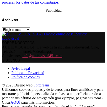
procesan los datos de tus comentarios.
- Publicidad -
Archivos
Archivos
SOBRE NOSOTROS
AUDIOVISUAL451 | La web de la industria audiovisual. Cine,
Televisión, Internet, Videojuegos...
Contáctanos:
info@audiovisual451.com
SÍGUENOS
Aviso Legal
Política de Privacidad
Política de cookies
© 2023 Diseño web
Softdream
Utilizamos cookies propias y de terceros para fines analíticos y para
mostrarte publicidad personalizada en base a un perfil elaborado a
partir de tus hábitos de navegación (por ejemplo, páginas visitadas).
Clica
AQUÍ
para más información.
Puedes aceptar todas las cookies pulsando el botón “Aceptar” o