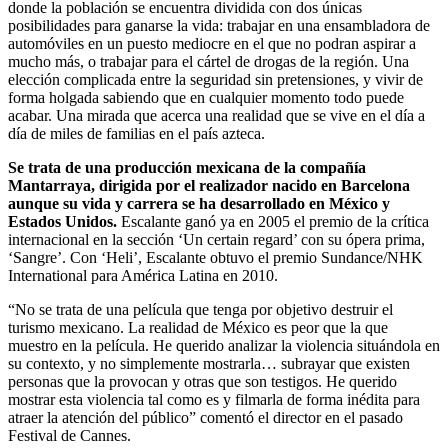
donde la población se encuentra dividida con dos únicas
posibilidades para ganarse la vida: trabajar en una ensambladora de
automóviles en un puesto mediocre en el que no podran aspirar a
mucho más, o trabajar para el cártel de drogas de la región. Una
elección complicada entre la seguridad sin pretensiones, y vivir de
forma holgada sabiendo que en cualquier momento todo puede
acabar. Una mirada que acerca una realidad que se vive en el día a
día de miles de familias en el país azteca.
Se trata de una producción mexicana de la compañía
Mantarraya, dirigida por el realizador nacido en Barcelona
aunque su vida y carrera se ha desarrollado en México y
Estados Unidos.
Escalante ganó ya en 2005 el premio de la crítica
internacional en la sección ‘Un certain regard’ con su ópera prima,
‘Sangre’. Con ‘Heli’, Escalante obtuvo el premio Sundance/NHK
International para América Latina en 2010.
“No se trata de una película que tenga por objetivo destruir el
turismo mexicano. La realidad de México es peor que la que
muestro en la película. He querido analizar la violencia situándola en
su contexto, y no simplemente mostrarla… subrayar que existen
personas que la provocan y otras que son testigos. He querido
mostrar esta violencia tal como es y filmarla de forma inédita para
atraer la atención del público” comentó el director en el pasado
Festival de Cannes.