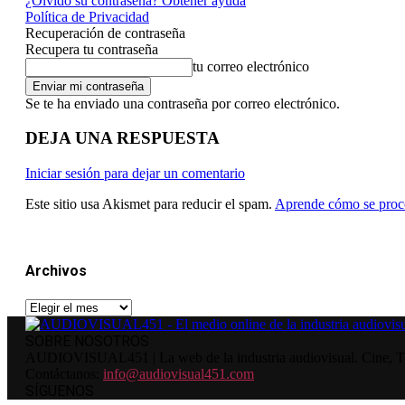
¿Olvidó su contraseña? Obtener ayuda
Política de Privacidad
Recuperación de contraseña
Recupera tu contraseña
tu correo electrónico
Se te ha enviado una contraseña por correo electrónico.
DEJA UNA RESPUESTA
Iniciar sesión para dejar un comentario
Este sitio usa Akismet para reducir el spam.
Aprende cómo se proce
Archivos
Archivos
SOBRE NOSOTROS
AUDIOVISUAL451 | La web de la industria audiovisual. Cine, Tele
Contáctanos:
info@audiovisual451.com
SÍGUENOS