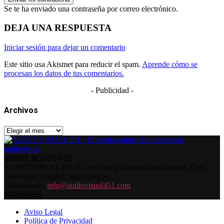
Se te ha enviado una contraseña por correo electrónico.
DEJA UNA RESPUESTA
Iniciar sesión para dejar un comentario
Este sitio usa Akismet para reducir el spam.
Aprende cómo se
procesan los datos de tus comentarios.
- Publicidad -
Archivos
Archivos
SOBRE NOSOTROS
AUDIOVISUAL451 | La web de la industria audiovisual. Cine,
Televisión, Internet, Videojuegos...
Contáctanos:
info@audiovisual451.com
SÍGUENOS
Aviso Legal
Política de Privacidad