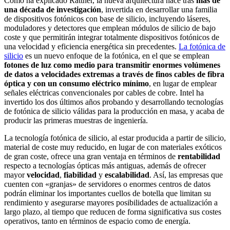
Como ha explicado Rattner, la nueva arquitectura nace tras
más de
una década de investigación
, invertida en desarrollar una familia
de dispositivos fotónicos con base de silicio, incluyendo láseres,
moduladores y detectores que emplean módulos de silicio de bajo
coste y que permitirán integrar totalmente dispositivos fotónicos de
una velocidad y eficiencia energética sin precedentes.
La fotónica de
silicio
es un nuevo enfoque de la fotónica, en el que se emplean
fotones de luz como medio para transmitir enormes volúmenes
de datos a velocidades extremas a través de finos cables de fibra
óptica y con un consumo eléctrico mínimo
, en lugar de emplear
señales eléctricas convencionales por cables de cobre. Intel ha
invertido los dos últimos años probando y desarrollando tecnologías
de fotónica de silicio válidas para la producción en masa, y acaba de
producir las primeras muestras de ingeniería.
La tecnología fotónica de silicio, al estar producida a partir de silicio,
material de coste muy reducido, en lugar de con materiales exóticos
de gran coste, ofrece una gran ventaja en términos de
rentabilidad
respecto a tecnologías ópticas más antiguas, además de ofrecer
mayor
velocidad
,
fiabilidad
y
escalabilidad
. Así, las empresas que
cuenten con «granjas» de servidores o enormes centros de datos
podrán eliminar los importantes cuellos de botella que limitan su
rendimiento y asegurarse mayores posibilidades de actualización a
largo plazo, al tiempo que reducen de forma significativa sus costes
operativos, tanto en términos de espacio como de energía.