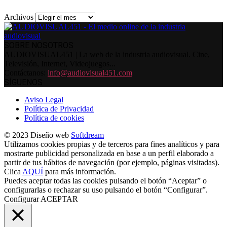
Archivos
SOBRE NOSOTROS
AUDIOVISUAL451 | La web de la industria audiovisual. Cine,
Televisión, Internet, Videojuegos...
Contáctanos:
info@audiovisual451.com
SÍGUENOS
Aviso Legal
Política de Privacidad
Política de cookies
© 2023 Diseño web
Softdream
Utilizamos cookies propias y de terceros para fines analíticos y para
mostrarte publicidad personalizada en base a un perfil elaborado a
partir de tus hábitos de navegación (por ejemplo, páginas visitadas).
Clica
AQUÍ
para más información.
Puedes aceptar todas las cookies pulsando el botón “Aceptar” o
configurarlas o rechazar su uso pulsando el botón “Configurar”.
Configurar
ACEPTAR