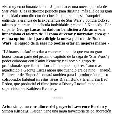
«Es muy emocionante tener a JJ para hacer una nueva película de
Star Wars. JJ es el director perfecto para dirigirla, más allá de su gran
capacidad como director de cine, él comprende esta franquicia,
entiende la esencia de la experiencia de Star Wars y pondrá todo su
talento para crear una película inolvidable»; comentó Kennedy. Por
su parte,
George Lucas ha dado su bendición a Abrams: «me
impresiona el talento de JJ como director y narrador, creo que
es una opción ideal para dirigir la nueva película de ‘Star
Wars’, el legado de la saga no podría estar en mejores manos «.
JJ Abrams declaró tras dar a conocer la noticia que era un gran
honor formar parte del próximo capítulo de la saga de ‘Star Wars’ y
poder colaborar con Kathy Kennedy y el notable grupo de
profesionales que forman Lucasfilm, «puede que esté aún más
agradecido a George Lucas ahora que cuandio era de niño», añadió.
El director de ‘Super 8’ contará también para la producción con su
colaborador habitual en estas tareas Bryan Burk y la empresa Bad
Robot, que producirá el filme junto a Disney/Lucasfilm bajo la
supervisión de Kathleen Kennedy.
- Publicidad -
Actuarán como consultores del proyecto Lawrence Kasdan y
Simon Kinberg.
Kasdan tiene una larga trayectoria de colaboración