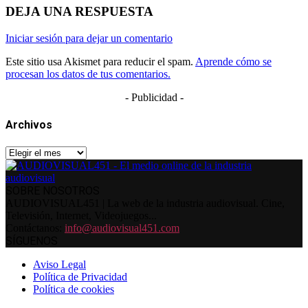
DEJA UNA RESPUESTA
Iniciar sesión para dejar un comentario
Este sitio usa Akismet para reducir el spam.
Aprende cómo se
procesan los datos de tus comentarios.
- Publicidad -
Archivos
Archivos
SOBRE NOSOTROS
AUDIOVISUAL451 | La web de la industria audiovisual. Cine,
Televisión, Internet, Videojuegos...
Contáctanos:
info@audiovisual451.com
SÍGUENOS
Aviso Legal
Política de Privacidad
Política de cookies