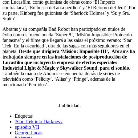
con Lucasfilm, como guionista de obras como ‘El Imperio
contraataca’, ‘En busca del arca perdida’ y ‘El Retorno del Jedi’. Por
su parte, Kinberg fue guionista de ‘Sherlock Holmes’ y ‘Sr. y Sra.
Smith’.
Abrams y su compañía Bad Robot han participado en títulos de
éxito como la mencionada ‘Super 8’, ‘Misión Imposible: Protocolo
fantasma’ y el filme que llegará a las salas el próximo verano: ‘Star
Trek: En la oscuridad’, otra de las sagas con más seguidores en el
planeta.
Desde que dirigiera ‘Misión: Imposible III’, Abrams ha
trabajado siempre en las instalaciones de postproducción de
Lucasfilm que incluyen la empresa de efectos especiales
Industrial Light & Magic y Skywalker Sound, para el sonido.
También la mano de Abrams se encuentra detrás de series de
televisión como ‘Felicity’, ‘Alias’ y ‘Fringe’, además de la
mencionada ‘Perdidos’.
-Publicidad-
Etiquetas
'Star Trek into Darkness'
episodio VII
George Lucas