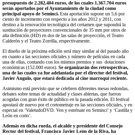
presupuesto de 2.282.404 euros, de los cuales 1.367.704 euros
serán aportados por el Ayuntamiento de la ciudad como
principal apoyo de Seminci.
Esta aportación supone un 5,6 por
ciento de incremento con respecto a los años 2012 y 2011, con
destino a la renovación tecnológica del certamen que supondrá la
sustitución de proyectores convencionales de 35 mm por otros de
alta definición (HD) en dos de las salas de proyección, el Teatro
Calderón y el Teatro Zorrilla, respectivamente.
El diseño de la próxima edición será muy similar al del pasado año
en cuanto a las secciones oficiales y número de películas en cada
una de ellas, contando con los mismos premios y sus dotaciones
económicas (152.000 euros).
Se organizarán dos retrospectivas,
una de las cuales ya fue adelantada por el director del festival,
Javier Angulo, que estará dedicada al cine marroquí reciente.
Asimismo está previsto que se celebren diferentes mesas redondas,
debates sobre temas de actualidad y clases abiertas, que fueron
acogidas con gran éxito de público en la pasada edición. El festival
apostará de nuevo por el cortometraje en las secciones oficiales, y en
especial en ‘ValetudoDVD. Ven y estrénate en Seminci’ y ‘Castilla y
León en corto’.
Además en dicha rueda, el alcalde y presidente del Consejo
Rector del festival, Francisco Javier León de la Riva, ha