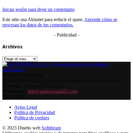
Iniciar sesión para dejar un comentario
Este sitio usa Akismet para reducir el spam.
Aprende cómo se
procesan los datos de tus comentarios.
- Publicidad -
Archivos
Archivos
SOBRE NOSOTROS
AUDIOVISUAL451 | La web de la industria audiovisual. Cine,
Televisión, Internet, Videojuegos...
Contáctanos:
info@audiovisual451.com
SÍGUENOS
Aviso Legal
Política de Privacidad
Política de cookies
© 2023 Diseño web
Softdream