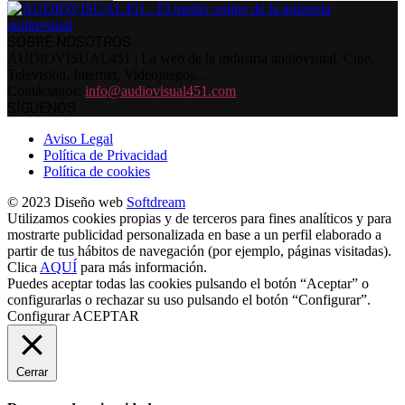
SOBRE NOSOTROS
AUDIOVISUAL451 | La web de la industria audiovisual. Cine,
Televisión, Internet, Videojuegos...
Contáctanos:
info@audiovisual451.com
SÍGUENOS
Aviso Legal
Política de Privacidad
Política de cookies
© 2023 Diseño web
Softdream
Utilizamos cookies propias y de terceros para fines analíticos y para
mostrarte publicidad personalizada en base a un perfil elaborado a
partir de tus hábitos de navegación (por ejemplo, páginas visitadas).
Clica
AQUÍ
para más información.
Puedes aceptar todas las cookies pulsando el botón “Aceptar” o
configurarlas o rechazar su uso pulsando el botón “Configurar”.
Configurar
ACEPTAR
Cerrar