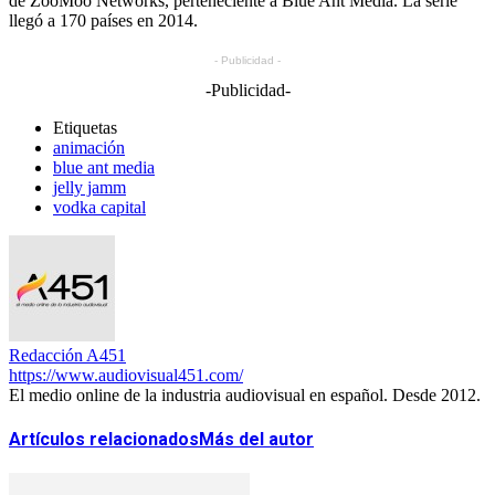
de ZooMoo Networks, perteneciente a Blue Ant Media. La serie
llegó a 170 países en 2014.
- Publicidad -
-Publicidad-
Etiquetas
animación
blue ant media
jelly jamm
vodka capital
Redacción A451
https://www.audiovisual451.com/
El medio online de la industria audiovisual en español. Desde 2012.
Artículos relacionados
Más del autor