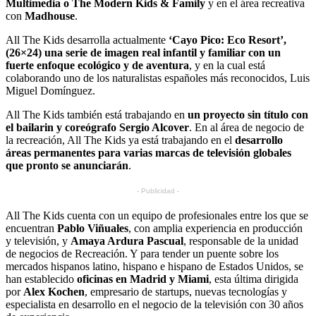
Multimedia o The Modern Kids & Family
y en el área recreativa
con
Madhouse
.
All The Kids desarrolla actualmente
‘Cayo Pico: Eco Resort’,
(26×24) una serie de imagen real infantil y familiar con un
fuerte enfoque ecológico y de aventura
, y en la cual está
colaborando uno de los naturalistas españoles más reconocidos, Luis
Miguel Domínguez.
All The Kids también está trabajando en
un proyecto sin título con
el bailarin y coreógrafo Sergio Alcover
. En al área de negocio de
la recreación, All The Kids ya está trabajando en el
desarrollo
áreas permanentes para varias marcas de televisión globales
que pronto se anunciarán
.
- Publicidad -
All The Kids cuenta con un equipo de profesionales entre los que se
encuentran
Pablo Viñuales
, con amplia experiencia en producción
y televisión, y
Amaya Ardura Pascual
, responsable de la unidad
de negocios de Recreación. Y para tender un puente sobre los
mercados hispanos latino, hispano e hispano de Estados Unidos, se
han establecido
oficinas en Madrid y Miami
, esta última dirigida
por
Alex Kochen
, empresario de startups, nuevas tecnologías y
especialista en desarrollo en el negocio de la televisión con 30 años