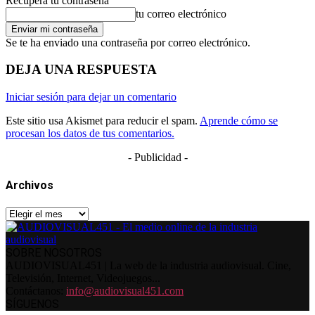
Recupera tu contraseña
tu correo electrónico
Se te ha enviado una contraseña por correo electrónico.
DEJA UNA RESPUESTA
Iniciar sesión para dejar un comentario
Este sitio usa Akismet para reducir el spam.
Aprende cómo se
procesan los datos de tus comentarios.
- Publicidad -
Archivos
Archivos
SOBRE NOSOTROS
AUDIOVISUAL451 | La web de la industria audiovisual. Cine,
Televisión, Internet, Videojuegos...
Contáctanos:
info@audiovisual451.com
SÍGUENOS