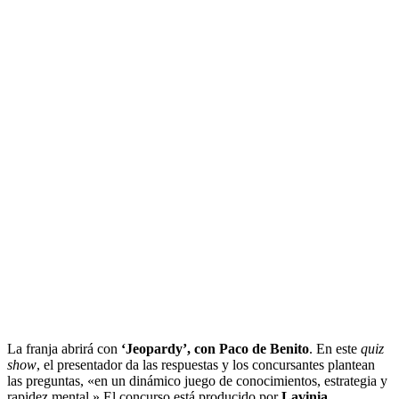
La franja abrirá con
‘Jeopardy’, con Paco de Benito
. En este
quiz
show
, el presentador da las respuestas y los concursantes plantean
las preguntas, «en un dinámico juego de conocimientos, estrategia y
rapidez mental.» El concurso está producido por
Lavinia