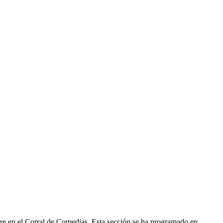
e en el Corral de Comedias. Esta sección se ha programado en