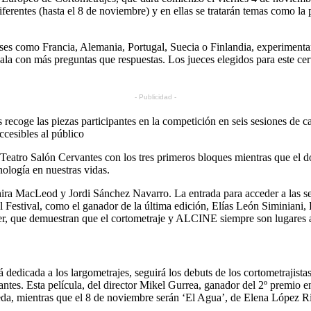
iferentes (hasta el 8 de noviembre) y en ellas se tratarán temas como la 
íses como Francia, Alemania, Portugal, Suecia o Finlandia, experimentan
sala con más preguntas que respuestas. Los jueces elegidos para este cer
- Publicidad -
ecoge las piezas participantes en la competición en seis sesiones de car
ccesibles al público
eatro Salón Cervantes con los tres primeros bloques mientras que el dom
nología en nuestras vidas.
Shira MacLeod y Jordi Sánchez Navarro. La entrada para acceder a las 
el Festival, como el ganador de la última edición, Elías León Siminian
, que demuestran que el cortometraje y ALCINE siempre son lugares a 
á dedicada a los largometrajes, seguirá los debuts de los cortometrajist
ntes. Esta película, del director Mikel Gurrea, ganador del 2º premio
ereda, mientras que el 8 de noviembre serán ‘El Agua’, de Elena López 