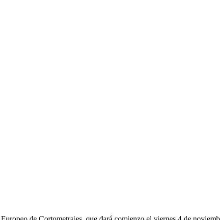
Europeo de Cortometrajes, que dará comienzo el viernes 4 de noviembr