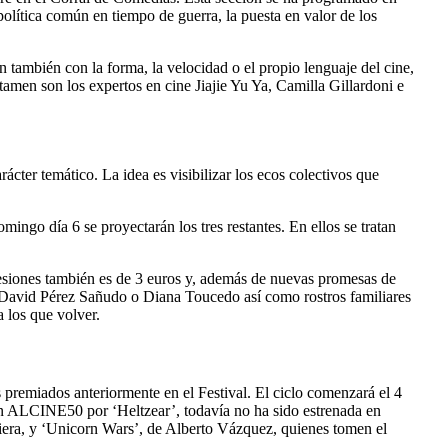
política común en tiempo de guerra, la puesta en valor de los
 también con la forma, la velocidad o el propio lenguaje del cine,
tamen son los expertos en cine Jiajie Yu Ya, Camilla Gillardoni e
ácter temático. La idea es visibilizar los ecos colectivos que
ingo día 6 se proyectarán los tres restantes. En ellos se tratan
sesiones también es de 3 euros y, además de nuevas promesas de
i, David Pérez Sañudo o Diana Toucedo así como rostros familiares
los que volver.
as premiados anteriormente en el Festival. El ciclo comenzará el 4
 en ALCINE50 por ‘Heltzear’, todavía no ha sido estrenada en
Riera, y ‘Unicorn Wars’, de Alberto Vázquez, quienes tomen el