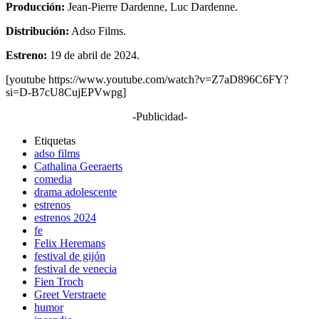
Producción:
Jean-Pierre Dardenne, Luc Dardenne.
Distribución:
Adso Films.
Estreno:
19 de abril de 2024.
[youtube https://www.youtube.com/watch?v=Z7aD896C6FY?
si=D-B7cU8CujEPVwpg]
-Publicidad-
Etiquetas
adso films
Cathalina Geeraerts
comedia
drama adolescente
estrenos
estrenos 2024
fe
Felix Heremans
festival de gijón
festival de venecia
Fien Troch
Greet Verstraete
humor