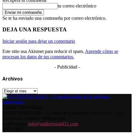
Recupera tu contraseña
tu correo electrónico
Se te ha enviado una contraseña por correo electrónico.
DEJA UNA RESPUESTA
Iniciar sesión para dejar un comentario
Este sitio usa Akismet para reducir el spam.
Aprende cómo se
procesan los datos de tus comentarios.
- Publicidad -
Archivos
Archivos
SOBRE NOSOTROS
AUDIOVISUAL451 | La web de la industria audiovisual. Cine,
Televisión, Internet, Videojuegos...
Contáctanos:
info@audiovisual451.com
SÍGUENOS