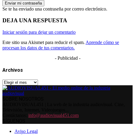
Se te ha enviado una contraseña por correo electrónico.
DEJA UNA RESPUESTA
Iniciar sesión para dejar un comentario
Este sitio usa Akismet para reducir el spam.
Aprende cómo se
procesan los datos de tus comentarios.
- Publicidad -
Archivos
Archivos
SOBRE NOSOTROS
AUDIOVISUAL451 | La web de la industria audiovisual. Cine,
Televisión, Internet, Videojuegos...
Contáctanos:
info@audiovisual451.com
SÍGUENOS
Aviso Legal