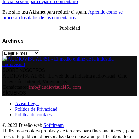
Iniciar sesión para dejar un comentario
Este sitio usa Akismet para reducir el spam.
Aprende cómo se
procesan los datos de tus comentarios.
- Publicidad -
Archivos
Archivos
SOBRE NOSOTROS
AUDIOVISUAL451 | La web de la industria audiovisual. Cine,
Televisión, Internet, Videojuegos...
Contáctanos:
info@audiovisual451.com
SÍGUENOS
Aviso Legal
Política de Privacidad
Política de cookies
© 2023 Diseño web
Softdream
Utilizamos cookies propias y de terceros para fines analíticos y para
mostrarte publicidad personalizada en base a un perfil elaborado a