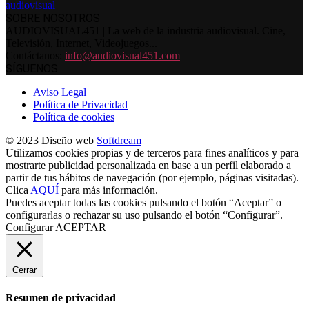
SOBRE NOSOTROS
AUDIOVISUAL451 | La web de la industria audiovisual. Cine,
Televisión, Internet, Videojuegos...
Contáctanos:
info@audiovisual451.com
SÍGUENOS
Aviso Legal
Política de Privacidad
Política de cookies
© 2023 Diseño web
Softdream
Utilizamos cookies propias y de terceros para fines analíticos y para
mostrarte publicidad personalizada en base a un perfil elaborado a
partir de tus hábitos de navegación (por ejemplo, páginas visitadas).
Clica
AQUÍ
para más información.
Puedes aceptar todas las cookies pulsando el botón “Aceptar” o
configurarlas o rechazar su uso pulsando el botón “Configurar”.
Configurar
ACEPTAR
Cerrar
Resumen de privacidad