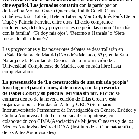
cine español. Las jornadas contarán c
on la participación
de Josefina Molina, Gracia Querejeta, Judith Colell, Chus
Gutiérrez, Icíar Bollaín, Helena Taberna, Mar Coll, Inés París,Elena
Trapé y Patricia Ferreira, entre otras. El ciclo comprende
conferencias, debates y proyecciones de películas como ‘Tres días
con la familia’, ‘Te doy mis ojos’, ‘Retorno a Hansala’ o ‘Siete
mesas de billar francés’.
Las proyecciones y los posteriores debates se desarrollarán en
la Sala Berlanga de Madrid (C/Andrés Mellado, 53) y en la Sala
Naranja de la Facultad de Ciencias de la Información de la
Universidad Complutense de Madrid, con entrada libre hasta
completar aforo.
La presentación de ‘La construcción de una mirada propia’
tuvo lugar el pasado lunes, 4 de marzo, con la presencia
de Isabel Coixet y su película ‘Mi vida sin mí’.
El ciclo se
enmarca dentro de la novena edición de Ellas Crean y está
organizado por la Fundación Autor y GECA(Seminario
Interuniversitario Permanente de Investigación en Género, Estética y
Cultura Audiovisual) de la Universidad Complutense, en
colaboración con CIMA(Asociación de Mujeres Cineastas y de los
Medios Audiovisuales) y el ICAA (Instituto de la Cinematografía y
de las Artes Audiovisuales).