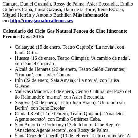
Cámara, Daniel Guzmán, Rossy de Palma, Asier Etxeandia, Emilio
Gutiérrez Caba, Luisa Gavasa, Dani de la Torre, Irene Escolar,
Miguel Herrán y Antonio Bachiller.
Más información
en:
http://cine.gasnaturalfenosa.
es
Calendario del Ciclo Gas Natural Fenosa de Cine Itinerante
Premios Goya 2016:
Calatayud (15 de enero, Teatro Capitol): ‘La novia’, con
Paula Ortiz.
Huesca (16 de enero, Teatro Olimpia): ‘A cambio de nada’,
con Daniel Guzmán.
Alcalá de Henares (20 de enero, Teatro Salón Cervantes):
‘Truman’, con Javier Cámara.
Irún (22 de enero, Sala Amaia): ‘La novia’, con Luisa
Gavasa.
Vallecas (Madrid, 23 de enero, Centro Cultural del Pozo del
tío Raimundo): ‘ma ma’, con Asier Etxeandia.
Segovia (30 de enero, Teatro Juan Braco): ‘Un otoño sin
Berlín’, con Irene Escolar.
Ciudad Real (12 de febrero, Teatro Quijano): ‘Anacleto:
Agente secreto’, con Emilio Gutiérrez Caba.
Sant Antoni de Portmany (13 de febrero, Cine Regio):
‘Anacleto: Agente secreto’, con Rossy de Palma.
Santa Cruz de Tenerife (19 de febrero, Teatro Guimera): ‘A