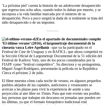
‘La próxima piel’ cuenta la historia de un adolescente desaparecido
que regresa tras ocho años, cuando todos lo daban por muerto, y se
incorpora a la vida familiar marcada por el misterio de su
desaparición. Poco a poco surgirá la duda de si realmente se trata del
niño desaparecido o de un impostor.
- Publicidad -
En el apartado de documentales compite
‘El último verano’ (2016), el largometraje documental de la
cineasta vasca Leire Apellaniz
–que ya ha participado en el
Festival de Cine de Uruguay y en BAFICI-, que ahora competirá en
la Sección Oficial de Largometraje Documental de la 51 edición del
Festival de Karlovy Vary, uno de los pocos considerados por la
FIAPF como “festival competitivo”. Su directora y su protagonista,
Miguel Ángel Rodríguez, presentarán la película en la República
Checa el próximo 2 de julio.
El filme muestra cómo cada noche de verano, en algunos pequeños
pueblos alejados de las capitales, autóctonos y veraneantes se
acercan a las plazas para vivir la experiencia de asistir a una
proyección al aire libre en 35mm. Para que este evento sea posible,
hay personas que trabajan sin descanso en jornadas que pueden ser
las últimas, ya que el formato fotoquímico tradicional está