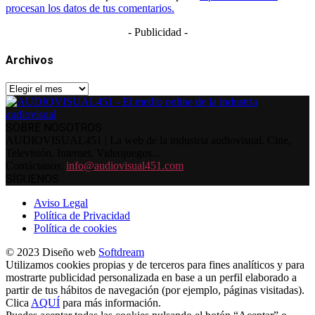
procesan los datos de tus comentarios.
- Publicidad -
Archivos
Archivos
SOBRE NOSOTROS
AUDIOVISUAL451 | La web de la industria audiovisual. Cine,
Televisión, Internet, Videojuegos...
Contáctanos:
info@audiovisual451.com
SÍGUENOS
Aviso Legal
Política de Privacidad
Política de cookies
© 2023 Diseño web
Softdream
Utilizamos cookies propias y de terceros para fines analíticos y para
mostrarte publicidad personalizada en base a un perfil elaborado a
partir de tus hábitos de navegación (por ejemplo, páginas visitadas).
Clica
AQUÍ
para más información.