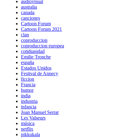
audiovisual
australia
canada
canciones
Cartoon Forum
Cartoon Forum 2021
clan
coproduccion
coproduccion europea
cotidianidad
Emilie Tronche
españa
Estados Unidos
Festival de Annecy
ficcion
Francia
humor
india
industria
infancia
Joan Manuel Serrat
Les Valseurs
música
netflix
pikkukala