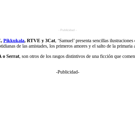
- Publicidad -
E,
Pikkukala
, RTVE y 3Cat
, ‘Samuel’ presenta sencillas ilustracione
idianas de las amistades, los primeros amores y el salto de la primaria 
A o Serrat
, son otros de los rasgos distintivos de una ficción que com
-Publicidad-