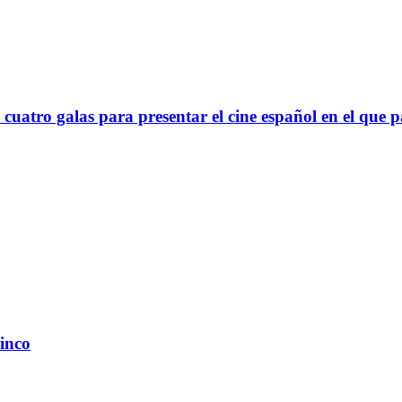
cuatro galas para presentar el cine español en el que p
cinco