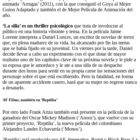
animada ‘Arrugas’ (2011), con la que consiguió el Goya al Mejor
Guion Adaptado y también el de Mejor Película de Animación del
año.
‘La silla’ es un thriller psicológico
que trata de involucrar al
público en una historia vibrante y tensa. En la película Jaime
Lorente interpreta a Daniel Lonces, un escritor de novelas de terror
que, en plena madurez de su vida, ha alcanzado por fin las metas
que se había fijado en su juventud. Un viernes por la tarde, Daniel
decide llevar a cabo un experimento con el que dotar de mayor
realismo uno de los capítulos clave de su próxima novela y le pide a
su esposa que le amordace y le ate a una silla de su despacho
durante dos horas para sentir en su propia carne las sensaciones del
personaje sobre el que está escribiendo. Pero la fatalidad, en forma
de un aparente accidente casero, hará que su mujer no regrese nunca
a desatarlo.
AF Films, también en ‘Reptilia’
Por otro lado Frank Ariza también está presente en la película de la
ganadora del Oscar Mickey Madison (‘Anora’), que vuelve con su
primer proyecto, ‘Reptilia’, la nueva película del colombiano
Alejandro Landes Echavarría (‘Monos’).
‘Reptilia’ está producida por AF, Imperative, Pastel y Black Bear. La