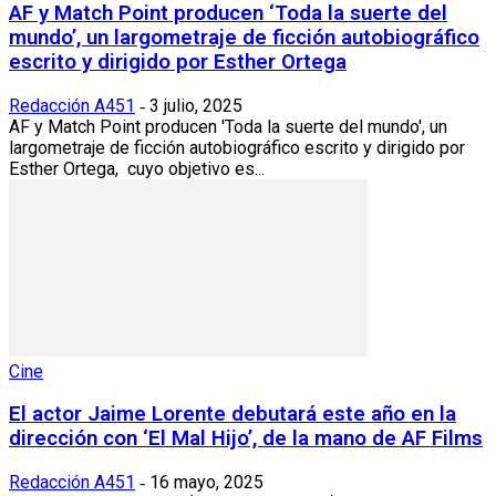
AF y Match Point producen ‘Toda la suerte del
mundo’, un largometraje de ficción autobiográfico
escrito y dirigido por Esther Ortega
Redacción A451
3 julio, 2025
-
AF y Match Point producen 'Toda la suerte del mundo', un
largometraje de ficción autobiográfico escrito y dirigido por
Esther Ortega, cuyo objetivo es...
Cine
El actor Jaime Lorente debutará este año en la
dirección con ‘El Mal Hijo’, de la mano de AF Films
Redacción A451
16 mayo, 2025
-