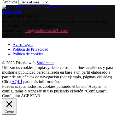
Archivos
SOBRE NOSOTROS
AUDIOVISUAL451 | La web de la industria audiovisual. Cine,
Televisión, Internet, Videojuegos...
Contáctanos:
info@audiovisual451.com
SÍGUENOS
Aviso Legal
Política de Privacidad
Política de cookies
© 2023 Diseño web
Softdream
Utilizamos cookies propias y de terceros para fines analíticos y para
mostrarte publicidad personalizada en base a un perfil elaborado a
partir de tus hábitos de navegación (por ejemplo, páginas visitadas).
Clica
AQUÍ
para más información.
Puedes aceptar todas las cookies pulsando el botón “Aceptar” o
configurarlas o rechazar su uso pulsando el botón “Configurar”.
Configurar
ACEPTAR
Cerrar