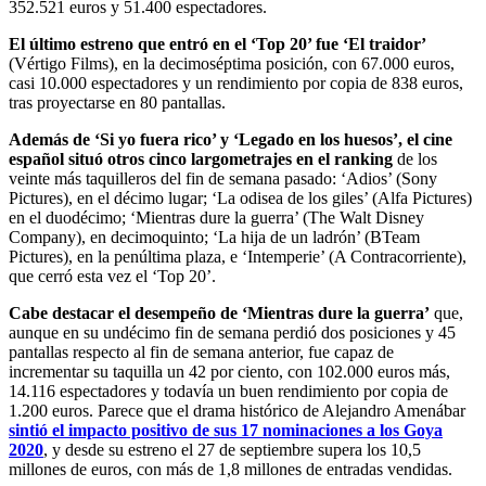
352.521 euros y 51.400 espectadores.
El último estreno que entró en el ‘Top 20’ fue ‘El traidor’
(Vértigo Films), en la decimoséptima posición, con 67.000 euros,
casi 10.000 espectadores y un rendimiento por copia de 838 euros,
tras proyectarse en 80 pantallas.
Además de ‘Si yo fuera rico’ y ‘Legado en los huesos’, el cine
español situó otros cinco largometrajes en el ranking
de los
veinte más taquilleros del fin de semana pasado: ‘Adios’ (Sony
Pictures), en el décimo lugar; ‘La odisea de los giles’ (Alfa Pictures)
en el duodécimo; ‘Mientras dure la guerra’ (The Walt Disney
Company), en decimoquinto; ‘La hija de un ladrón’ (BTeam
Pictures), en la penúltima plaza, e ‘Intemperie’ (A Contracorriente),
que cerró esta vez el ‘Top 20’.
Cabe destacar el desempeño de ‘Mientras dure la guerra’
que,
aunque en su undécimo fin de semana perdió dos posiciones y 45
pantallas respecto al fin de semana anterior, fue capaz de
incrementar su taquilla un 42 por ciento, con 102.000 euros más,
14.116 espectadores y todavía un buen rendimiento por copia de
1.200 euros. Parece que el drama histórico de Alejandro Amenábar
sintió el impacto positivo de sus 17 nominaciones a los Goya
2020
, y desde su estreno el 27 de septiembre supera los 10,5
millones de euros, con más de 1,8 millones de entradas vendidas.