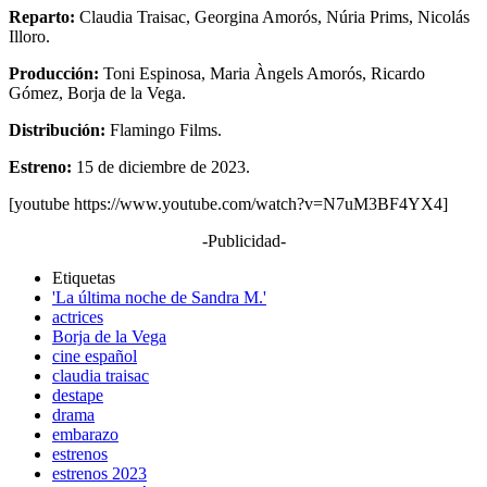
Reparto:
Claudia Traisac, Georgina Amorós, Núria Prims, Nicolás
Illoro.
Producción:
Toni Espinosa, Maria Àngels Amorós, Ricardo
Gómez, Borja de la Vega.
Distribución:
Flamingo Films.
Estreno:
15 de diciembre de 2023.
[youtube https://www.youtube.com/watch?v=N7uM3BF4YX4]
-Publicidad-
Etiquetas
'La última noche de Sandra M.'
actrices
Borja de la Vega
cine español
claudia traisac
destape
drama
embarazo
estrenos
estrenos 2023