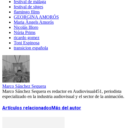
festival de málaga
festival de sitges
flamingo films
GEORGINA AMORÓS
Maria Àngels Amorós
Nicolás Illoro
Núria Prims
ricardo gomez
Toni Espinosa
transicion española
Marco Sánchez Sequera
Marco Sánchez Sequera es redactor en Audiovisual451, periodista
especializado en la industria audiovisual y el sector de la animación.
Artículos relacionados
Más del autor