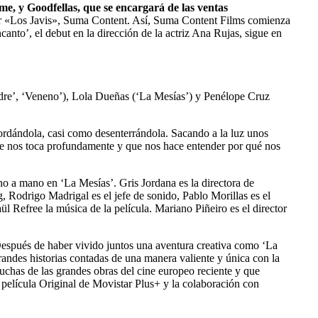
lme, y Goodfellas, que se encargará de las ventas
 por «Los Javis», Suma Content. Así, Suma Content Films comienza
ncanto’, el debut en la dirección de la actriz Ana Rujas, sigue en
endre’, ‘Veneno’), Lola Dueñas (‘La Mesías’) y Penélope Cruz
ordándola, casi como desenterrándola. Sacando a la luz unos
que nos toca profundamente y que nos hace entender por qué nos
no a mano en ‘La Mesías’. Gris Jordana es la directora de
g, Rodrigo Madrigal es el jefe de sonido, Pablo Morillas es el
l Refree la música de la película. Mariano Piñeiro es el director
Después de haber vivido juntos una aventura creativa como ‘La
randes historias contadas de una manera valiente y única con la
chas de las grandes obras del cine europeo reciente y que
a película Original de Movistar Plus+ y la colaboración con