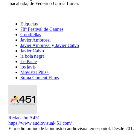
inacabada, de Federico García Lorca.
Etiquetas
78º Festival de Cannes
Goodfellas
Javier Ambrossi
Javier Ambrossi y Javier Calvo
Javier Calvo
la bola negra
Le Pacte
los javis
Movistar Plus+
Suma Content Films
Redacción A451
https://www.audiovisual451.com/
El medio online de la industria audiovisual en español. Desde 201