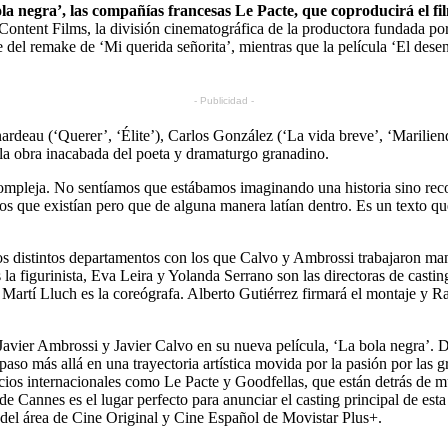
ola negra’, las compañías francesas Le Pacte, que coproducirá el fi
a Content Films, la división cinematográfica de la productora fundada
je del remake de ‘Mi querida señorita’, mientras que la película ‘El dese
- Publicidad -
rnardeau (‘Querer’, ‘Élite’), Carlos González (‘La vida breve’, ‘Marili
e la obra inacabada del poeta y dramaturgo granadino.
compleja. No sentíamos que estábamos imaginando una historia sino rec
mos que existían pero que de alguna manera latían dentro. Es un texto 
 los distintos departamentos con los que Calvo y Ambrossi trabajaron ma
 la figurinista, Eva Leira y Yolanda Serrano son las directoras de castin
artí Lluch es la coreógrafa. Alberto Gutiérrez firmará el montaje y Raü
avier Ambrossi y Javier Calvo en su nueva película, ‘La bola negra’. 
so más allá en una trayectoria artística movida por la pasión por las g
os internacionales como Le Pacte y Goodfellas, que están detrás de mu
e Cannes es el lugar perfecto para anunciar el casting principal de est
r del área de Cine Original y Cine Español de Movistar Plus+.