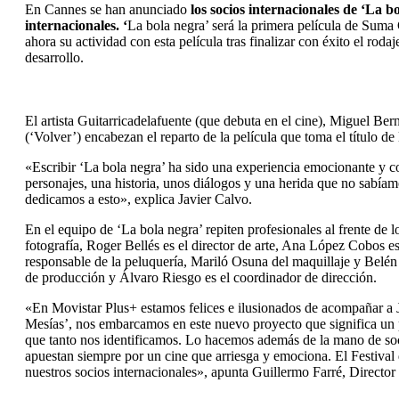
En Cannes se han anunciado
los socios internacionales de ‘La b
internacionales. ‘
La bola negra’ será la primera película de Sum
ahora su actividad con esta película tras finalizar con éxito el roda
desarrollo.
El artista Guitarricadelafuente (que debuta en el cine), Miguel Be
(‘Volver’) encabezan el reparto de la película que toma el título d
«Escribir ‘La bola negra’ ha sido una experiencia emocionante y 
personajes, una historia, unos diálogos y una herida que no sabía
dedicamos a esto», explica Javier Calvo.
En el equipo de ‘La bola negra’ repiten profesionales al frente de
fotografía, Roger Bellés es el director de arte, Ana López Cobos es
responsable de la peluquería, Mariló Osuna del maquillaje y Belén M
de producción y Álvaro Riesgo es el coordinador de dirección.
«En Movistar Plus+ estamos felices e ilusionados de acompañar a J
Mesías’, nos embarcamos en este nuevo proyecto que significa un pa
que tanto nos identificamos. Lo hacemos además de la mano de soci
apuestan siempre por un cine que arriesga y emociona. El Festival d
nuestros socios internacionales», apunta Guillermo Farré, Directo