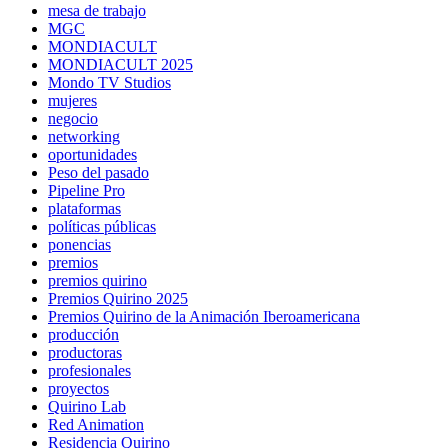
mesa de trabajo
MGC
MONDIACULT
MONDIACULT 2025
Mondo TV Studios
mujeres
negocio
networking
oportunidades
Peso del pasado
Pipeline Pro
plataformas
políticas públicas
ponencias
premios
premios quirino
Premios Quirino 2025
Premios Quirino de la Animación Iberoamericana
producción
productoras
profesionales
proyectos
Quirino Lab
Red Animation
Residencia Quirino