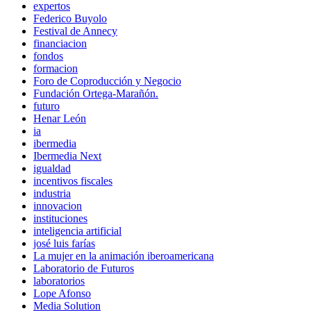
expertos
Federico Buyolo
Festival de Annecy
financiacion
fondos
formacion
Foro de Coproducción y Negocio
Fundación Ortega-Marañón.
futuro
Henar León
ia
ibermedia
Ibermedia Next
igualdad
incentivos fiscales
industria
innovacion
instituciones
inteligencia artificial
josé luis farías
La mujer en la animación iberoamericana
Laboratorio de Futuros
laboratorios
Lope Afonso
Media Solution