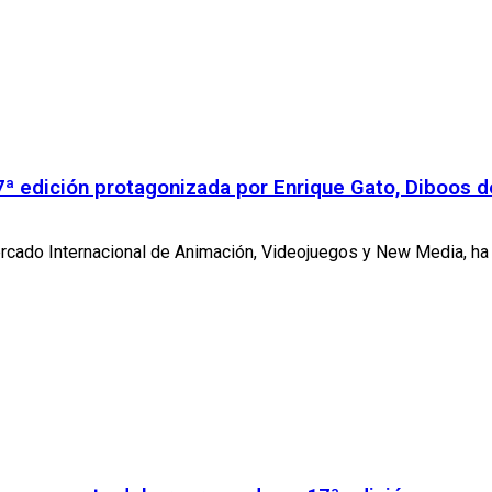
7ª edición protagonizada por Enrique Gato, Diboos 
cado Internacional de Animación, Videojuegos y New Media, ha co