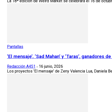
La 18ª edición de Weird Market se celebrará el 16 de octubre
Pantallas
‘El mensaje’, ‘Sad Mahan’ y ‘Taras’, ganadores d
Redacción A451
16 junio, 2026
-
Los proyectos 'El mensaje' de Zeny Valencia Lua, Daniela Bel