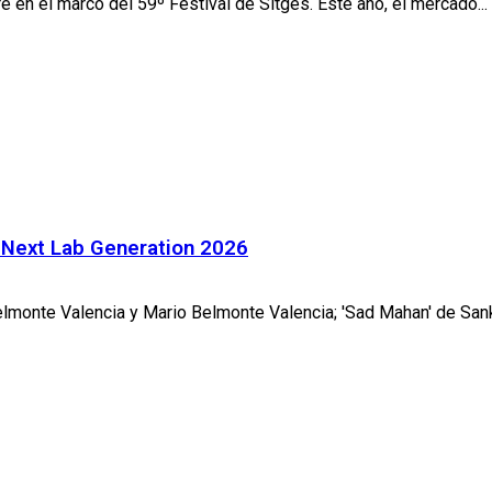
 en el marco del 59º Festival de Sitges. Este año, el mercado...
e Next Lab Generation 2026
monte Valencia y Mario Belmonte Valencia; 'Sad Mahan' de Sankali