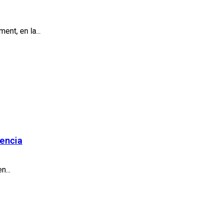
nt, en la...
lencia
...