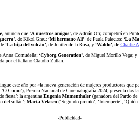
re
, anuncia que
‘A nuestros amigos’
, de Adrián Orr, competirá en Pun
guerra’
, de Kikol Grau;
‘Mi hermano Ali’
, de Paula Palacios;
‘La Mar
de
‘La hija del volcán’
, de Jenifer de la Rosa, y
‘Waldo’
, de
Charlie A
de Anna Cornudella;
‘Cyborg Generation’
, de Miguel Morillo Vega; y
ida por el italiano Claudio Zulian.
ingue este año por «la nueva generación de mujeres productoras que par
, ‘O Corno’), Premio Nacional de Cinematografía 2024, presenta dos la
e fiesta’; la argentina
Eugenia Mumenthaler
(ganadora del Pardo de 
a del sultán’;
Marta Velasco
(‘Segundo premio’, ‘Intemperie’, ‘Quién t
-Publicidad-