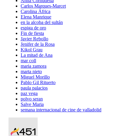
Anna Cornudella
Carlos Marques-Marcet
Carolina África
Elena Manrique
en la alcoba del sultán
espiga de oro
Fin de fiesta
Javier Rebollo
Jenifer de la Rosa
Kikol Grau
La mitad de Ana
mar coll
maria zamora
marta nieto
Miguel Morillo
Pablo Gil Rituerto
paula palacios
paz vega
polvo seran
Salve Maria
semana internacional de cine de valladolid