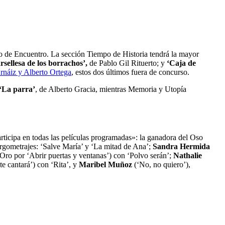
to de Encuentro. La sección Tiempo de Historia tendrá la mayor
sellesa de los borrachos’,
de Pablo Gil Rituerto; y
‘Caja de
rnáiz y Alberto Ortega
, estos dos últimos fuera de concurso.
‘La parra’
, de Alberto Gracia, mientras Memoria y Utopía
ticipa en todas las películas programadas»: la ganadora del Oso
rgometrajes: ‘Salve María’ y ‘La mitad de Ana’;
Sandra Hermida
Oro por ‘Abrir puertas y ventanas’) con ‘Polvo serán’;
Nathalie
e cantará’) con ‘Rita’, y
Maribel Muñoz
(‘No, no quiero’),