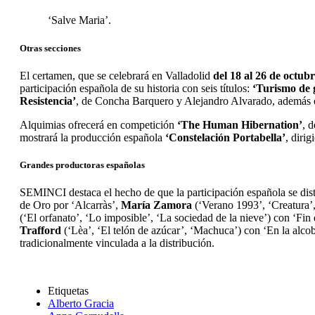
‘Salve Maria’.
Otras secciones
El certamen, que se celebrará en Valladolid
del 18 al 26 de octub
participación española de su historia con seis títulos:
‘Turismo de 
Resistencia’
, de Concha Barquero y Alejandro Alvarado, además 
Alquimias ofrecerá en competición
‘The Human Hibernation’
, 
mostrará la producción española
‘Constelación Portabella’
, dirig
Grandes productoras españolas
SEMINCI destaca el hecho de que la participación española se dist
de Oro por ‘Alcarràs’,
María Zamora
(‘Verano 1993’, ‘Creatura’
(‘El orfanato’, ‘Lo imposible’, ‘La sociedad de la nieve’) con ‘Fin d
Trafford
(‘Lèa’, ‘El telón de azúcar’, ‘Machuca’) con ‘En la alcob
tradicionalmente vinculada a la distribución.
Etiquetas
Alberto Gracia