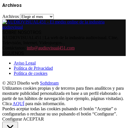
Archivos
Archivos
SOBRE NOSOTROS
AUDIOVISUAL451 | La web de la industria audiovisual. Cine,
Televisión, Internet, Videojuegos...
Contáctanos:
info@audiovisual451.com
SÍGUENOS
Aviso Legal
Política de Privacidad
Política de cookies
© 2023 Diseño web
Softdream
Utilizamos cookies propias y de terceros para fines analíticos y para
mostrarte publicidad personalizada en base a un perfil elaborado a
partir de tus hábitos de navegación (por ejemplo, páginas visitadas).
Clica
AQUÍ
para más información.
Puedes aceptar todas las cookies pulsando el botón “Aceptar” o
configurarlas o rechazar su uso pulsando el botón “Configurar”.
Configurar
ACEPTAR