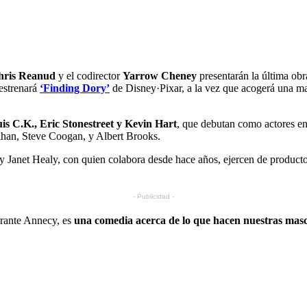
hris Reanud
y el codirector
Yarrow Cheney
presentarán la última obr
 estrenará
‘Finding Dory’
de Disney·Pixar, a la vez que acogerá una ma
is C.K., Eric Stonestreet y Kevin Hart
, que debutan como actores en
an, Steve Coogan, y Albert Brooks.
 Janet Healy, con quien colabora desde hace años, ejercen de productor
- Publicidad -
durante Annecy, es
una comedia acerca de lo que hacen nuestras masc