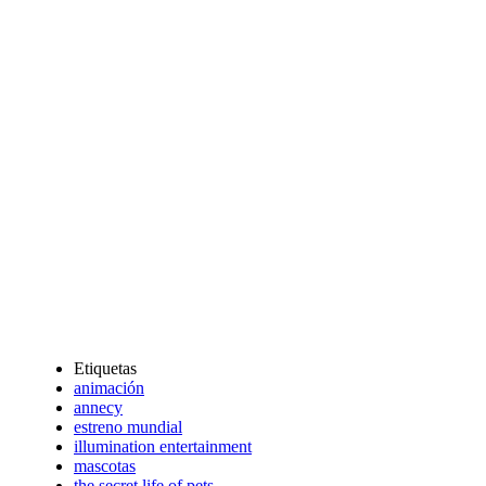
Etiquetas
animación
annecy
estreno mundial
illumination entertainment
mascotas
the secret life of pets