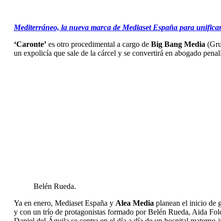
Mediterráneo, la nueva marca de Mediaset España para unificar l
‘Caronte’
es otro procedimental a cargo de
Big Bang Media
(Gru
un expolicía que sale de la cárcel y se convertirá en abogado pena
Belén Rueda.
Ya en enero, Mediaset España y
Alea Media
planean el inicio de
y con un trío de protagonistas formado por Belén Rueda, Aida Fol
Daniel del Águila se centra en el día a día de un hospital materno-