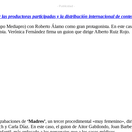
- Publicidad -
as productoras participadas y la distribución internacional de conte
po Mediapro) con Roberto Álamo como gran protagonista. En este caso, d
lista. Verónica Fernández firma un guion que dirige Alberto Ruiz Rojo.
 grabaciones de
‘Madres’
, un tercer procedimental «muy femenino», dir
ch y Carla Díaz. En este caso, el guion de Aitor Gabilondo, Joan Barbe
infantil, más enfocado a los personajes que a los casos médicos.