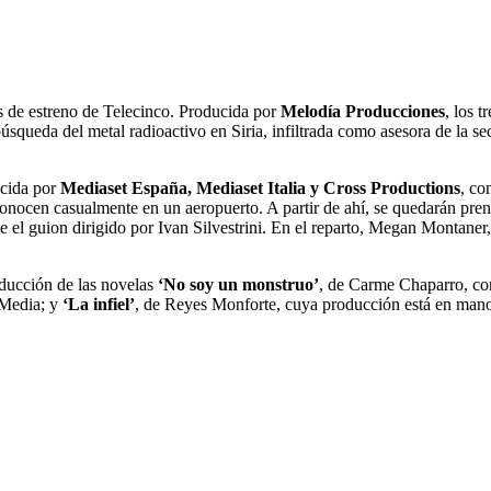
s de estreno de Telecinco. Producida por
Melodía Producciones
, los 
búsqueda del metal radioactivo en Siria, infiltrada como asesora de la 
cida por
Mediaset España, Mediaset Italia y Cross Productions
, co
onocen casualmente en un aeropuerto. A partir de ahí, se quedarán pren
be el guion dirigido por Ivan Silvestrini. En el reparto, Megan Montane
ducción de las novelas
‘No soy un monstruo’
, de Carme Chaparro, c
 Media; y
‘La infiel’
, de Reyes Monforte, cuya producción está en ma