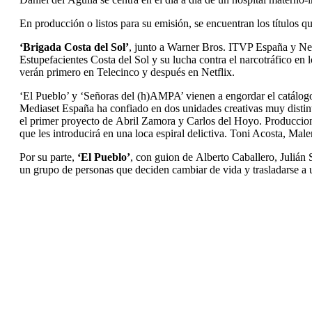
En producción o listos para su emisión, se encuentran los títulos qu
‘Brigada Costa del Sol’
, junto a Warner Bros. ITVP España y Net
Estupefacientes Costa del Sol y su lucha contra el narcotráfico e
verán primero en Telecinco y después en Netflix.
‘El Pueblo’ y ‘Señoras del (h)AMPA’ vienen a engordar el catálo
Mediaset España ha confiado en dos unidades creativas muy distinto
el primer proyecto de Abril Zamora y Carlos del Hoyo. Produccion
que les introducirá en una loca espiral delictiva. Toni Acosta, Ma
Por su parte,
‘El Pueblo’
, con guion de Alberto Caballero, Julián
un grupo de personas que deciden cambiar de vida y trasladarse a 