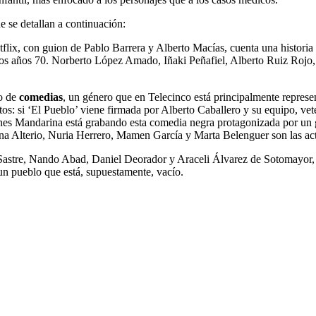
e se detallan a continuación:
flix, con guion de Pablo Barrera y Alberto Macías, cuenta una historia
n los años 70. Norberto López Amado, Iñaki Peñafiel, Alberto Ruiz Rojo
go de
comedias
, un género que en Telecinco está principalmente represe
s: si ‘El Pueblo’ viene firmada por Alberto Caballero y su equipo, vete
es Mandarina está grabando esta comedia negra protagonizada por un g
lena Alterio, Nuria Herrero, Mamen García y Marta Belenguer son las actr
 Sastre, Nando Abad, Daniel Deorador y Araceli Álvarez de Sotomayor, 
un pueblo que está, supuestamente, vacío.