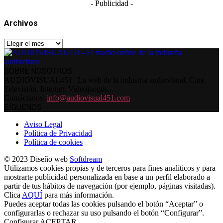
- Publicidad -
Archivos
Archivos
SOBRE NOSOTROS
AUDIOVISUAL451 | La web de la industria audiovisual. Cine,
Televisión, Internet, Videojuegos...
Contáctanos:
info@audiovisual451.com
SÍGUENOS
Aviso Legal
Política de Privacidad
Política de cookies
© 2023 Diseño web
Softdream
Utilizamos cookies propias y de terceros para fines analíticos y para
mostrarte publicidad personalizada en base a un perfil elaborado a
partir de tus hábitos de navegación (por ejemplo, páginas visitadas).
Clica
AQUÍ
para más información.
Puedes aceptar todas las cookies pulsando el botón “Aceptar” o
configurarlas o rechazar su uso pulsando el botón “Configurar”.
Configurar
ACEPTAR