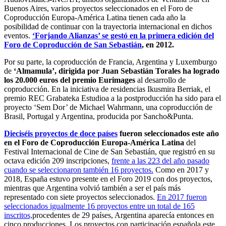
Buenos Aires, varios proyectos seleccionados en el Foro de
Coproducción Europa-América Latina tienen cada año la
posibilidad de continuar con la trayectoria internacional en dichos
eventos.
‘Forjando Alianzas’ se gestó en la primera edición del
Foro de Coproducción de San Sebastián
, en 2012.
Por su parte, la coproducción de Francia, Argentina y Luxemburgo
de
‘Almamula’, dirigida por Juan Sebastián Torales ha logrado
los 20.000 euros del premio Eurimages
al desarrollo de
coproducción. En la iniciativa de residencias Ikusmira Berriak, el
premio REC Grabateka Estudioa a la postproducción ha sido para el
proyecto ‘Sem Dor’ de Michael Wahrmann, una coproducción de
Brasil, Portugal y Argentina, producida por Sancho&Punta.
Dieciséis proyectos de doce países
fueron seleccionados este año
en el Foro de Coproducción Europa-América Latina
del
Festival Internacional de Cine de San Sebastián, que registró en su
octava edición 209 inscripciones,
frente a las 223 del año pasado
cuando se seleccionaron también 16 proyectos.
Como en 2017 y
2018, España estuvo presente en el Foro 2019 con dos proyectos,
mientras que Argentina volvió también a ser el país más
representado con siete proyectos seleccionados.
En 2017 fueron
seleccionados igualmente 16 proyectos entre un total de 165
inscritos,
procedentes de 29 países, Argentina aparecía entonces en
cinco producciones. Los proyectos con participación española este