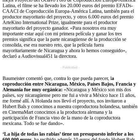
Latina, el filme se ha llevado los 20.000 euros del premio EFADs-
CAACI de Coproducción Europa-América Latina, también para el
productor mayoritario del proyecto, y otros 6.000 euros del premio
ArteKino International Prize, igualmente para el productor
mayoritario del proyecto ganador. «Para nosotros era muy
importante estar aquí con mi primera película y ganar los tres
premios significa que la parte nicaragüense de la producción se
consolida, ese era nuestro reto, que la película fuera
mayoritariamente de Nicaragua y ahora lo hemos conseguido»,
declaró a Audiovisual451 la directora.
- Publicidad -
Baumeister comentó que, contra lo que pueda parecer, l
a
coproducción entre Nicaragua, México, Países Bajos, Francia y
Alemania fue muy orgánica:
«Nicaragua y México son mis dos
países, soy nicaragüense pero me fui a vivir a México hace 11 años,
me formé allí. A Holanda nos llevó el proyecto, nos invitaron a
Hubert Bals y conocimos a nuestra coproductora holandesa, también
en CinemaMart conocimos a la productora alemana y la
participación de Francia vino de la mano de la coproductora
mexicana. Todo se fue dando».
‘La hija de todas las rabias’ tiene un presupuesto inferior a los
600.000 euros
, ha recibido además 10 euros del fondo Hubert Bals