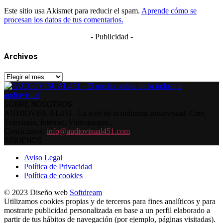
Este sitio usa Akismet para reducir el spam.
Aprende cómo se
procesan los datos de tus comentarios.
- Publicidad -
Archivos
Archivos
SOBRE NOSOTROS
AUDIOVISUAL451 | La web de la industria audiovisual. Cine,
Televisión, Internet, Videojuegos...
Contáctanos:
info@audiovisual451.com
SÍGUENOS
Aviso Legal
Política de Privacidad
Política de cookies
© 2023 Diseño web
Softdream
Utilizamos cookies propias y de terceros para fines analíticos y para
mostrarte publicidad personalizada en base a un perfil elaborado a
partir de tus hábitos de navegación (por ejemplo, páginas visitadas).