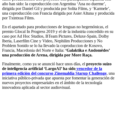
año han sido: la coproducción con Argentina ‘Ana no duerme’,
dirigida por Daniel Gil y producida por Solita Films, y ‘Karmele’,
una coproducción con Francia dirigida por Asier Altuna y producida
por Txintxua Films.
En el apartado para producciones de lenguas no hegemónicas, el
premio Glocal In Progress 2019 y el de la industria concedido en su
caso por Ad Hoc Studios, BTeam Pictures, Deluxe-Spain, Dolby
Iberia, Laserfilm Cine y Video, Nephilim Producciones y No
Problem Sonido se lo ha llevado la coproduccion de Kosovo,
Francia, Macedonia del Norte e Italia:
‘Galaktika e Andomëdes’
una producción de Arena, dirigida por More Raça.
Finalmente, como ya se anunció hace unos días, el
proyecto suizo
de inteligencia artificial ‘LargoAI’ ha sido
vencedor de la
primera edición del concurso Zinemaldia Starup Challenge
, una
iniciativa público-privada que apuesta por fomentar la generación de
nuevos proyectos empresariales en el ámbito de la tecnología
innovadora aplicada al sector audiovisual.