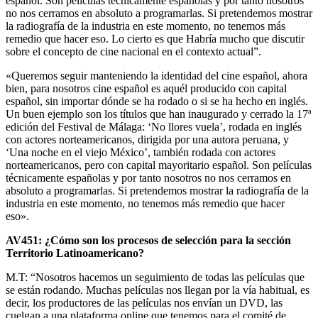
español. Son películas técnicamente españolas y por tanto nosotros
no nos cerramos en absoluto a programarlas. Si pretendemos mostrar
la radiografía de la industria en este momento, no tenemos más
remedio que hacer eso. Lo cierto es que Habría mucho que discutir
sobre el concepto de cine nacional en el contexto actual”.
«Queremos seguir manteniendo la identidad del cine español, ahora
bien, para nosotros cine español es aquél producido con capital
español, sin importar dónde se ha rodado o si se ha hecho en inglés.
Un buen ejemplo son los títulos que han inaugurado y cerrado la 17ª
edición del Festival de Málaga: ‘No llores vuela’, rodada en inglés
con actores norteamericanos, dirigida por una autora peruana, y
‘Una noche en el viejo México’, también rodada con actores
norteamericanos, pero con capital mayoritario español. Son películas
técnicamente españolas y por tanto nosotros no nos cerramos en
absoluto a programarlas. Si pretendemos mostrar la radiografía de la
industria en este momento, no tenemos más remedio que hacer
eso».
AV451: ¿Cómo son los procesos de selección para la sección
Territorio Latinoamericano?
M.T: “Nosotros hacemos un seguimiento de todas las películas que
se están rodando. Muchas películas nos llegan por la vía habitual, es
decir, los productores de las películas nos envían un DVD, las
cuelgan a una plataforma online que tenemos para el comité de