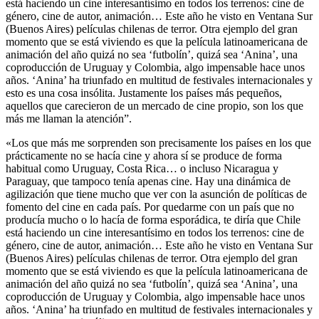
está haciendo un cine interesantísimo en todos los terrenos: cine de
género, cine de autor, animación… Este año he visto en Ventana Sur
(Buenos Aires) películas chilenas de terror. Otra ejemplo del gran
momento que se está viviendo es que la película latinoamericana de
animación del año quizá no sea ‘futbolín’, quizá sea ‘Anina’, una
coproducción de Uruguay y Colombia, algo impensable hace unos
años. ‘Anina’ ha triunfado en multitud de festivales internacionales y
esto es una cosa insólita. Justamente los países más pequeños,
aquellos que carecieron de un mercado de cine propio, son los que
más me llaman la atención”.
«Los que más me sorprenden son precisamente los países en los que
prácticamente no se hacía cine y ahora sí se produce de forma
habitual como Uruguay, Costa Rica… o incluso Nicaragua y
Paraguay, que tampoco tenía apenas cine. Hay una dinámica de
agilización que tiene mucho que ver con la asunción de políticas de
fomento del cine en cada país. Por quedarme con un país que no
producía mucho o lo hacía de forma esporádica, te diría que Chile
está haciendo un cine interesantísimo en todos los terrenos: cine de
género, cine de autor, animación… Este año he visto en Ventana Sur
(Buenos Aires) películas chilenas de terror. Otra ejemplo del gran
momento que se está viviendo es que la película latinoamericana de
animación del año quizá no sea ‘futbolín’, quizá sea ‘Anina’, una
coproducción de Uruguay y Colombia, algo impensable hace unos
años. ‘Anina’ ha triunfado en multitud de festivales internacionales y