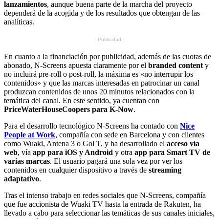
lanzamientos
, aunque buena parte de la marcha del proyecto
dependerá de la acogida y de los resultados que obtengan de las
analíticas.
- Publicidad -
En cuanto a la financiación por publicidad, además de las cuotas de
abonado, N-Screens apuesta claramente por el
branded content
y
no incluirá pre-roll o post-roll, la máxima es «no interrupir los
contenidos» y que las marcas interesadas en patrocinar un canal
produzcan contenidos de unos 20 minutos relacionados con la
temática del canal. En este sentido, ya cuentan con
PriceWaterHouseCoopers para K-Now
.
Para el desarrollo tecnológico N-Screens ha contado con
Nice
People at Work
, compañía con sede en Barcelona y con clientes
como Wuaki, Antena 3 o Gol T, y ha desarrollado el
acceso vía
web
, vía
app para iOS y Android
y otra
app para Smart TV de
varias marcas
. El usuario pagará una sola vez por ver los
contenidos en cualquier dispositivo a través de
streaming
adaptativo
.
Tras el intenso trabajo en redes sociales que N-Screens, compañía
que fue accionista de Wuaki TV hasta la entrada de Rakuten, ha
llevado a cabo para seleccionar las temáticas de sus canales iniciales,