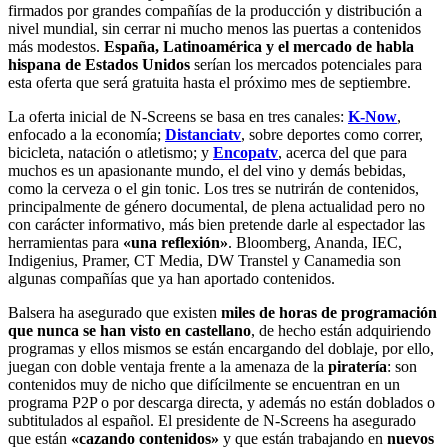
firmados por grandes compañías de la producción y distribución a
nivel mundial, sin cerrar ni mucho menos las puertas a contenidos
más modestos.
España, Latinoamérica y el mercado de habla
hispana de Estados Unidos
serían los mercados potenciales para
esta oferta que será gratuita hasta el próximo mes de septiembre.
La oferta inicial de N-Screens se basa en tres canales:
K-Now
,
enfocado a la economía;
Distanciatv
, sobre deportes como correr,
bicicleta, natación o atletismo; y
Encopatv
, acerca del que para
muchos es un apasionante mundo, el del vino y demás bebidas,
como la cerveza o el gin tonic. Los tres se nutrirán de contenidos,
principalmente de género documental, de plena actualidad pero no
con carácter informativo, más bien pretende darle al espectador las
herramientas para
«una reflexión»
. Bloomberg, Ananda, IEC,
Indigenius, Pramer, CT Media, DW Transtel y Canamedia son
algunas compañías que ya han aportado contenidos.
Balsera ha asegurado que existen
miles de horas de programación
que nunca se han visto en castellano
, de hecho están adquiriendo
programas y ellos mismos se están encargando del doblaje, por ello,
juegan con doble ventaja frente a la amenaza de la
piratería
: son
contenidos muy de nicho que difícilmente se encuentran en un
programa P2P o por descarga directa, y además no están doblados o
subtitulados al español. El presidente de N-Screens ha asegurado
que están
«cazando contenidos»
y que están trabajando en
nuevos