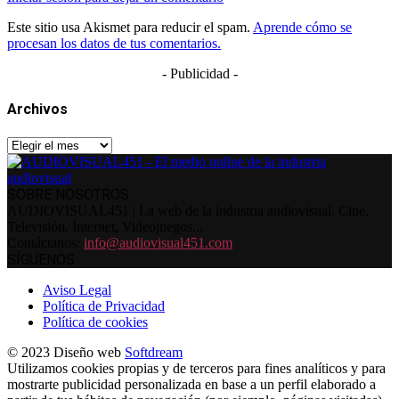
Este sitio usa Akismet para reducir el spam.
Aprende cómo se
procesan los datos de tus comentarios.
- Publicidad -
Archivos
Archivos
SOBRE NOSOTROS
AUDIOVISUAL451 | La web de la industria audiovisual. Cine,
Televisión, Internet, Videojuegos...
Contáctanos:
info@audiovisual451.com
SÍGUENOS
Aviso Legal
Política de Privacidad
Política de cookies
© 2023 Diseño web
Softdream
Utilizamos cookies propias y de terceros para fines analíticos y para
mostrarte publicidad personalizada en base a un perfil elaborado a