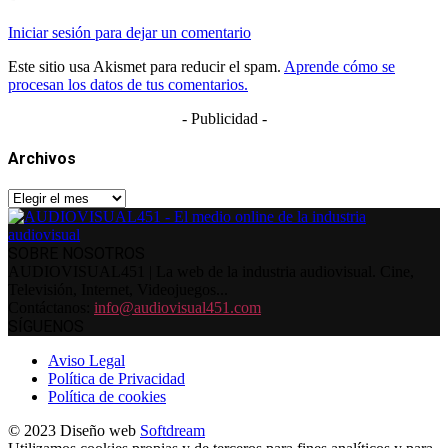
Iniciar sesión para dejar un comentario
Este sitio usa Akismet para reducir el spam.
Aprende cómo se
procesan los datos de tus comentarios.
- Publicidad -
Archivos
Archivos
SOBRE NOSOTROS
AUDIOVISUAL451 | La web de la industria audiovisual. Cine,
Televisión, Internet, Videojuegos...
Contáctanos:
info@audiovisual451.com
SÍGUENOS
Aviso Legal
Política de Privacidad
Política de cookies
© 2023 Diseño web
Softdream