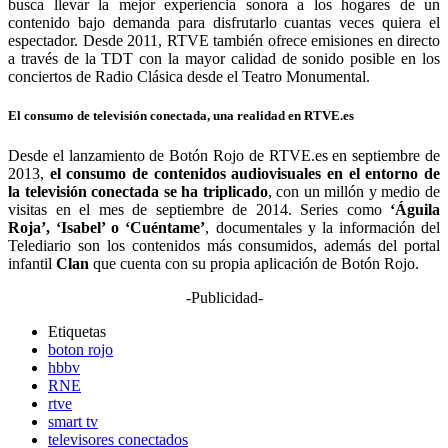
busca llevar la mejor experiencia sonora a los hogares de un
contenido bajo demanda para disfrutarlo cuantas veces quiera el
espectador. Desde 2011, RTVE también ofrece emisiones en directo
a través de la TDT con la mayor calidad de sonido posible en los
conciertos de Radio Clásica desde el Teatro Monumental.
El consumo de televisión conectada, una realidad en RTVE.es
Desde el lanzamiento de Botón Rojo de
RTVE.es
en septiembre de
2013,
el consumo de contenidos audiovisuales en el entorno de
la televisión conectada se ha triplicado
, con un millón y medio de
visitas en el mes de septiembre de 2014. Series como
‘
Águila
Roja’
,
‘Isabel’
o
‘Cuéntame’
, documentales y la información del
Telediario
son los contenidos más consumidos, además del portal
infantil
Clan
que cuenta con su propia aplicación de
Botón Rojo
.
-Publicidad-
Etiquetas
boton rojo
hbbv
RNE
rtve
smart tv
televisores conectados