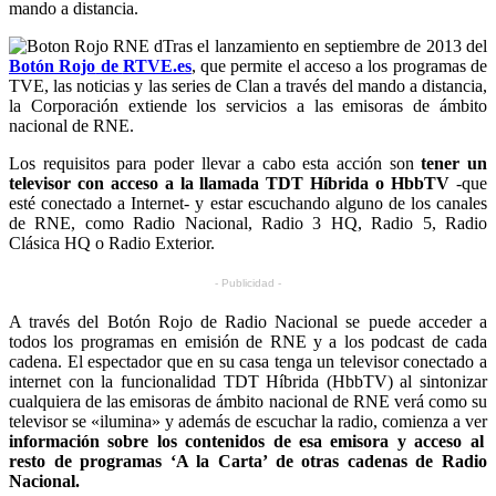
mando a distancia.
Tras el lanzamiento en septiembre de 2013 del
Botón Rojo
de
RTVE.es
, que permite el acceso a los programas de
TVE
, las noticias y las series de
Clan
a través del mando a distancia,
la
Corporación
extiende los servicios a las emisoras de ámbito
nacional de
RNE
.
Los requisitos para poder llevar a cabo esta acción son
tener un
televisor con acceso a la llamada
TDT Híbrida
o
HbbTV
-que
esté conectado a Internet- y estar escuchando alguno de los canales
de
RNE
, como
Radio Nacional
,
Radio 3 HQ
,
Radio 5
,
Radio
Clásica HQ
o
Radio Exterior
.
- Publicidad -
A través del Botón Rojo de Radio Nacional se puede acceder a
todos los programas en emisión de RNE y a los podcast de cada
cadena. El espectador que en su casa tenga un televisor conectado a
internet con la funcionalidad TDT Híbrida (HbbTV) al sintonizar
cualquiera de las emisoras de ámbito nacional de RNE verá como su
televisor se «ilumina» y además de escuchar la radio, comienza a ver
información sobre los contenidos de esa emisora y acceso al
resto de programas
‘A la Carta’ de otras cadenas de Radio
Nacional.