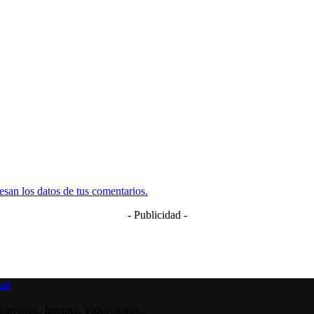
san los datos de tus comentarios.
- Publicidad -
visión, Internet, Videojuegos...