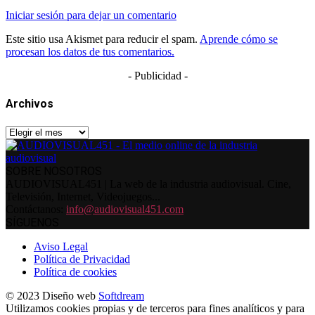
Iniciar sesión para dejar un comentario
Este sitio usa Akismet para reducir el spam.
Aprende cómo se
procesan los datos de tus comentarios.
- Publicidad -
Archivos
Archivos
SOBRE NOSOTROS
AUDIOVISUAL451 | La web de la industria audiovisual. Cine,
Televisión, Internet, Videojuegos...
Contáctanos:
info@audiovisual451.com
SÍGUENOS
Aviso Legal
Política de Privacidad
Política de cookies
© 2023 Diseño web
Softdream
Utilizamos cookies propias y de terceros para fines analíticos y para