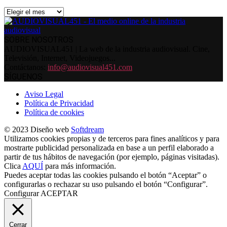
Archivos
SOBRE NOSOTROS
AUDIOVISUAL451 | La web de la industria audiovisual. Cine,
Televisión, Internet, Videojuegos...
Contáctanos:
info@audiovisual451.com
SÍGUENOS
Aviso Legal
Política de Privacidad
Política de cookies
© 2023 Diseño web
Softdream
Utilizamos cookies propias y de terceros para fines analíticos y para
mostrarte publicidad personalizada en base a un perfil elaborado a
partir de tus hábitos de navegación (por ejemplo, páginas visitadas).
Clica
AQUÍ
para más información.
Puedes aceptar todas las cookies pulsando el botón “Aceptar” o
configurarlas o rechazar su uso pulsando el botón “Configurar”.
Configurar
ACEPTAR
Cerrar