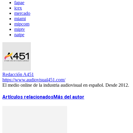
fapae
icex
mercado
miami
mipcom
miptv
natpe
Redacción A451
https://www.audiovisual451.com/
El medio online de la industria audiovisual en español. Desde 2012.
Artículos relacionados
Más del autor