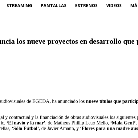
STREAMING
PANTALLAS
ESTRENOS
VIDEOS
MÁ
 los nueve proyectos en desarrollo que pa
 audiovisuales de EGEDA, ha anunciado los
nueve títulos que partic
gal y contractual y la financiación de obras audiovisuales los siguientes
vic,
‘El navío y la mar’
, de Matheus Phillip Leao Mello,
‘Mala Gent’
,
rellas,
‘Sólo Fútbol’
, de Javier Amann, y
‘Flores para una madre aus