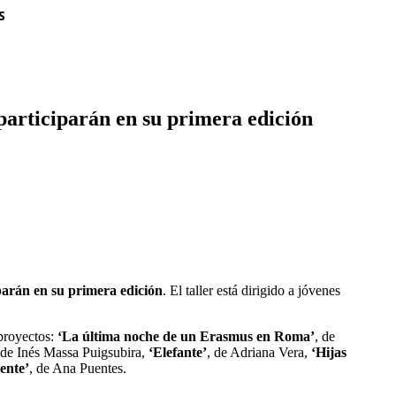
S
rticiparán en su primera edición
iparán en su primera edición
. El taller está dirigido a jóvenes
 proyectos:
‘La última noche de un Erasmus en Roma’
, de
 de Inés Massa Puigsubira,
‘Elefante’
, de Adriana Vera,
‘Hijas
ente’
, de Ana Puentes.