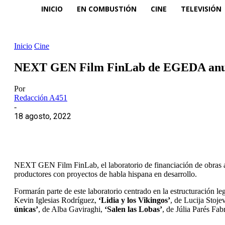
INICIO
EN COMBUSTIÓN
CINE
TELEVISIÓN
Inicio
Cine
NEXT GEN Film FinLab de EGEDA anuncia
Por
Redacción A451
-
18 agosto, 2022
NEXT GEN Film FinLab, el laboratorio de financiación de obras
productores con proyectos de habla hispana en desarrollo.
Formarán parte de este laboratorio centrado en la estructuración le
Kevin Iglesias Rodríguez,
‘Lidia y los Vikingos’
, de Lucija Stoje
únicas’
, de Alba Gaviraghi,
‘Salen las Lobas’
, de Júlia Parés Fab