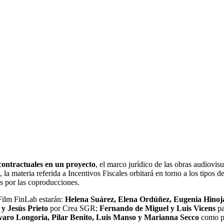
 contractuales en un proyecto
, el marco jurídico de las obras audiovis
la materia referida a Incentivos Fiscales orbitará en torno a los tipos de
das por las coproducciones.
Film FinLab estarán:
Helena Suárez, Elena Ordúñez, Eugenia Hinoja
y Jesús Prieto
por Crea SGR;
Fernando de Miguel y Luis Vicens
pa
varo Longoria, Pilar Benito, Luis Manso y Marianna Secco
como p